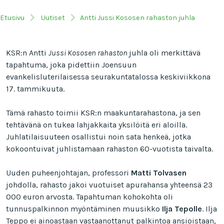
Etusivu
Uutiset
Antti Jussi Kososen rahaston juhla
KSR:n Antti
Jussi Kososen rahaston
juhla oli merkittävä
tapahtuma, joka pidettiin Joensuun
evankelisluterilaisessa seurakuntatalossa keskiviikkona
17. tammikuuta.
Tämä rahasto toimii KSR:n maakuntarahastona, ja sen
tehtävänä on tukea lahjakkaita yksilöitä eri aloilla.
Juhlatilaisuuteen osallistui noin sata henkeä, jotka
kokoontuivat juhlistamaan rahaston 60-vuotista taivalta.
Uuden puheenjohtajan, professori
Matti Tolvasen
johdolla, rahasto jakoi vuotuiset apurahansa yhteensä 23
000 euron arvosta. Tapahtuman kohokohta oli
tunnuspalkinnon myöntäminen muusikko
Ilja Tepolle
. Ilja
Teppo ei ainoastaan vastaanottanut palkintoa ansioistaan,