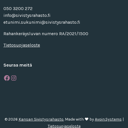
050 3200 272
info@sivistysrahasto.fi
etunimi.sukunimi@sivistysrahasto.fi
Rahankeräysluvan numero RA/2021/1500
Tietosuojaseloste
Seuraa meitä
Facebook
Instagram
© 2026
Kansan Sivistysrahasto.
Made with ❤ by
Avoin.Systems
|
Tietosuojaseloste