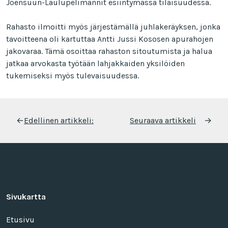
Joensuun-Laulupelimannit esiintymässä tilaisuudessa.
Rahasto ilmoitti myös järjestämällä juhlakeräyksen, jonka
tavoitteena oli kartuttaa Antti Jussi Kososen apurahojen
jakovaraa. Tämä osoittaa rahaston sitoutumista ja halua
jatkaa arvokasta työtään lahjakkaiden yksilöiden
tukemiseksi myös tulevaisuudessa.
Artikkelien
←
Edellinen artikkeli:
Seuraava artikkeli
→
selaus
Sivukartta
Etusivu