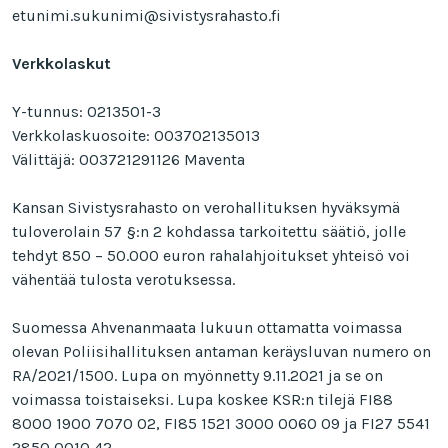
etunimi.sukunimi@sivistysrahasto.fi
Verkkolaskut
Y-tunnus: 0213501-3
Verkkolaskuosoite: 003702135013
Välittäjä: 003721291126 Maventa
Kansan Sivistysrahasto on verohallituksen hyväksymä
tuloverolain 57 §:n 2 kohdassa tarkoitettu säätiö, jolle
tehdyt 850 – 50.000 euron rahalahjoitukset yhteisö voi
vähentää tulosta verotuksessa.
Suomessa Ahvenanmaata lukuun ottamatta voimassa
olevan Poliisihallituksen antaman keräysluvan numero on
RA/2021/1500. Lupa on myönnetty 9.11.2021 ja se on
voimassa toistaiseksi. Lupa koskee KSR:n tilejä FI88
8000 1900 7070 02, FI85 1521 3000 0060 09 ja FI27 5541
2850 0010 42.