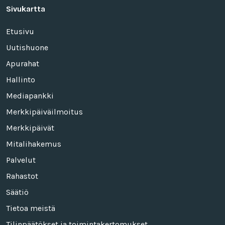
Sivukartta
Etusivu
Uutishuone
Apurahat
Hallinto
Mediapankki
Merkkipäiväilmoitus
Merkkipäivät
Mitalihakemus
Palvelut
Rahastot
Säätiö
Tietoa meistä
Tilinpäätökset ja toimintakertomukset