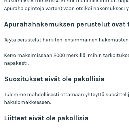
Hakemuksesi otsikossa kerrot mahdollisimman napakas
Apuraha opintoja varten) vaan otsikoi hakemuksesi y
Apurahahakemuksen perustelut ovat 
Täytä perustelut harkiten, ensimmäinen hakemusten
Kerro maksimissaan 2000 merkillä, mihin tarkoituksee
napakasti.
Suositukset eivät ole pakollisia
Tulemme mahdollisesti ottamaan yhteyttä suosittelija
hakulomakkeeseen.
Liitteet eivät ole pakollisia