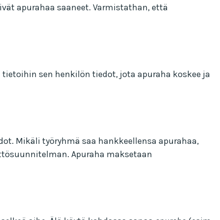
vät apurahaa saaneet. Varmistathan, että
tietoihin sen henkilön tiedot, jota apuraha koskee ja
edot. Mikäli työryhmä saa hankkeellensa apurahaa,
yttösuunnitelman. Apuraha maksetaan