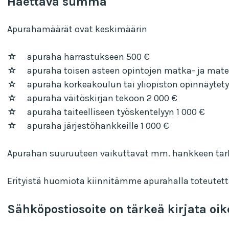
Haettava summa
Apurahamäärät ovat keskimäärin
☆ apuraha harrastukseen 500 €
☆ apuraha toisen asteen opintojen matka- ja mater
☆ apuraha korkeakoulun tai yliopiston opinnäytety
☆ apuraha väitöskirjan tekoon 2 000 €
☆ apuraha taiteelliseen työskentelyyn 1 000 €
☆ apuraha järjestöhankkeille 1 000 €
Apurahan suuruuteen vaikuttavat mm. hankkeen tarko
Erityistä huomiota kiinnitämme apurahalla toteutet
Sähköpostiosoite on tärkeä kirjata o