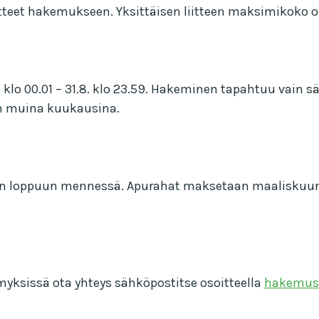
tteet hakemukseen. Yksittäisen liitteen maksimikoko o
lo 00.01 – 31.8. klo 23.59. Hakeminen tapahtuu vain sä
en muina kuukausina.
uoden loppuun mennessä. Apurahat maksetaan maaliskuu
myksissä ota yhteys sähköpostitse osoitteella
hakemust