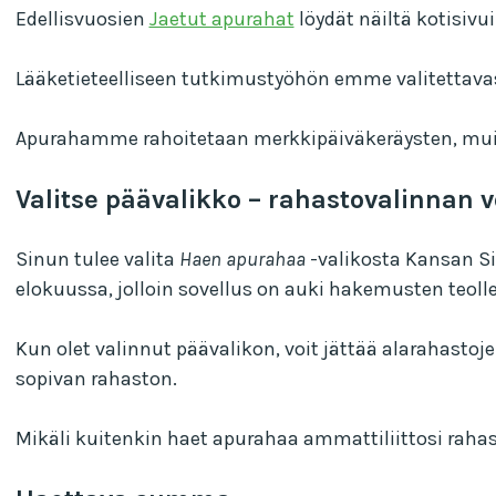
Edellisvuosien
Jaetut apurahat
löydät näiltä kotisivui
Lääketieteelliseen tutkimustyöhön emme valitettava
Apurahamme rahoitetaan merkkipäiväkeräysten, muist
Valitse päävalikko – rahastovalinnan vo
Sinun tulee valita
Haen apurahaa
-valikosta Kansan Si
elokuussa, jolloin sovellus on auki hakemusten teoll
Kun olet valinnut päävalikon, voit jättää alarahasto
sopivan rahaston.
Mikäli kuitenkin haet apurahaa ammattiliittosi rahas