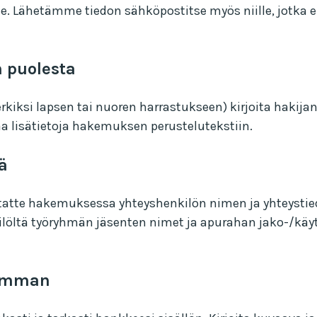
Lähetämme tiedon sähköpostitse myös niille, jotka ei
n puolesta
iksi lapsen tai nuoren harrastukseen) kirjoita hakijan 
ttaa lisätietoja hakemuksen perustelutekstiin.
ä
moitatte hakemuksessa yhteyshenkilön nimen ja yhteysti
ltä työryhmän jäsenten nimet ja apurahan jako-/kä
simman