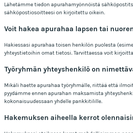
Lähetämme tiedon apurahamyönnöistä sähköpostitse. 
sähköpostiosoitteesi on kirjoitettu oikein.
Voit hakea apurahaa lapsen tai nuore
Hakiessasi apurahaa toisen henkilön puolesta (esimerk
yhteystietoihin omat tietosi. Tarvittaessa voit kirjoi
Työryhmän yhteyshenkilö on nimettäv
Mikäli haette apurahaa työryhmälle, riittää että il
pyydämme ennen apurahan maksamista yhteyshenkilö
kokonaisuudessaan yhdelle pankkitilille.
Hakemuksen aiheella kerrot olennai