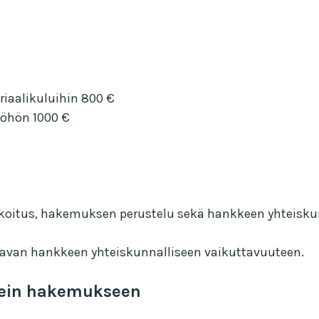
iaalikuluihin 800 €
öhön 1000 €
itus, hakemuksen perustelu sekä hankkeen yhteiskunna
tavan hankkeen yhteiskunnalliseen vaikuttavuuteen.
ikein hakemukseen