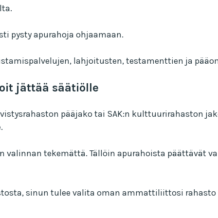
lta.
sti pysty apurahoja ohjaamaan.
amispalvelujen, lahjoitusten, testamenttien ja pääo
it jättää säätiölle
vistysrahaston pääjako tai SAK:n kulttuurirahaston ja
e.
jen valinnan tekemättä. Tällöin apurahoista päättävät 
tosta, sinun tulee valita oman ammattiliittosi rahasto