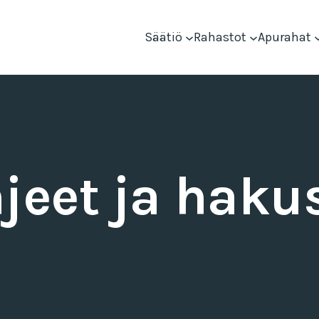
Säätiö
Rahastot
Apurahat
eet ja haku