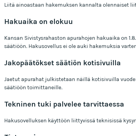
Liitä ainoastaan hakemuksen kannalta olennaiset lii
Hakuaika on elokuu
Kansan Sivistysrahaston apurahojen hakuaika on 1.8. k
säätiöön. Hakusovellus ei ole auki hakemuksia vart
Jakopäätökset säätiön kotisivuilla
Jaetut apurahat julkistetaan näillä kotisivuilla v
säätiöön toimittaneille.
Tekninen tuki palvelee tarvittaessa
Hakusovelluksen käyttöön liittyvissä teknisissä kysy