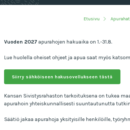
Etusivu
Apurahat
Vuoden 2027
apurahojen hakuaika on 1.-31.8.
Lue huolella oheiset ohjeet ja apua saat myös katso
Siirry sähköiseen hakusovellukseen tästä
Kansan Sivistysrahaston tarkoituksena on tukea maam
apurahoin yhteiskunnallisesti suuntautunutta tutkimus
Säätiö jakaa apurahoja yksityisille henkilöille, työryhm