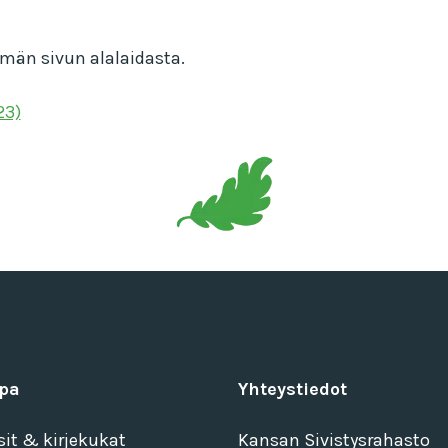
ämän sivun alalaidasta.
23)
pa
Yhteystiedot
sit & kirjekukat
Kansan Sivistysrahasto