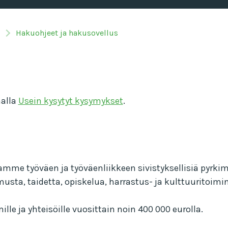
Hakuohjeet ja hakusovellus
malla
Usein kysytyt kysymykset
.
me työväen ja työväenliikkeen sivistyksellisiä pyrkim
ta, taidetta, opiskelua, harrastus- ja kulttuuritoimin
ille ja yhteisöille vuosittain noin 400 000 eurolla.