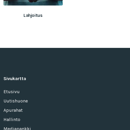
Lahjoitus
Tällä
tuotteella
on
useampi
muunnelma.
Voit
tehdä
valinnat
Sivukartta
tuotteen
sivulla.
Etusivu
Uutishuone
Apurahat
Hallinto
Mediapankki