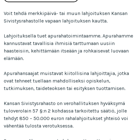
Voit tehdä merkkipäivä- tai muun lahjoituksen Kansan
Sivistysrahastolle vapaan lahjoituksen kautta.
Lahjoituksella tuet apurahatoimintaamme. Apurahamme
kannustavat tavallisia ihmisiä tarttumaan uusiin
haasteisiin, kehittämään itseään ja rohkaisevat luovaan
elämään.
Apurahansaajat muistavat kiitollisina lahjoittajia, jotka
ovat tehneet tuellaan mahdolliseksi opiskelun,
tutkimuksen, taideteoksen tai esityksen tuottamisen.
Kansan Sivistysrahasto on verohallituksen hyväksymä
tuloverolain 57 §:n 2 kohdassa tarkoitettu säätiö, jolle
tehdyt 850 – 50.000 euron rahalahjoitukset yhteisö voi
vähentää tulosta verotuksessa.