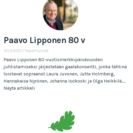
Paavo Lipponen 80 v
30.3.2021
|
Tapahtumat
Paavo Lipposen 80-vuotismerkkipäivävuoden
juhlistamiseksi järjestetään gaalakonsertti, jonka tähtinä
loistavat sopraanot Laura Juvonen, Jutta Holmberg,
Hannakaisa Nyrönen, Johanna Isokoski ja Olga Heikkilä,...
Näytä artikkeli