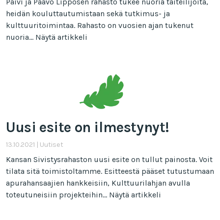
Päivi ja Paavo Lipposen rahasto tukee nuoria taiteilijoita,
heidän kouluttautumistaan sekä tutkimus- ja
kulttuuritoimintaa. Rahasto on vuosien ajan tukenut
nuoria...
Näytä artikkeli
Uusi esite on ilmestynyt!
13.10.2021
|
Uutiset
Kansan Sivistysrahaston uusi esite on tullut painosta. Voit
tilata sitä toimistoltamme. Esitteestä pääset tutustumaan
apurahansaajien hankkeisiin, Kulttuurilahjan avulla
toteutuneisiin projekteihin...
Näytä artikkeli