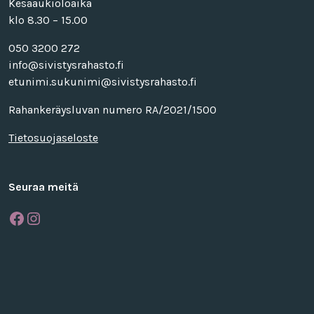
Kesäaukioloaika
klo 8.30 – 15.00
050 3200 272
info@sivistysrahasto.fi
etunimi.sukunimi@sivistysrahasto.fi
Rahankeräysluvan numero RA/2021/1500
Tietosuojaseloste
Seuraa meitä
Facebook
Instagram