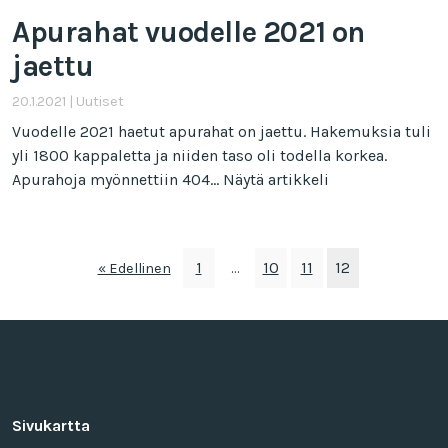
Apurahat vuodelle 2021 on
jaettu
20.1.2021
|
Uutiset
Vuodelle 2021 haetut apurahat on jaettu. Hakemuksia tuli
yli 1800 kappaletta ja niiden taso oli todella korkea.
Apurahoja myönnettiin 404...
Näytä artikkeli
1
10
11
12
« Edellinen
…
Sivukartta