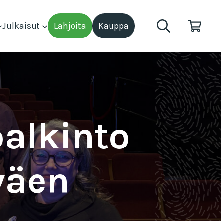
Julkaisut
Lahjoita
Kauppa
alkinto
väen