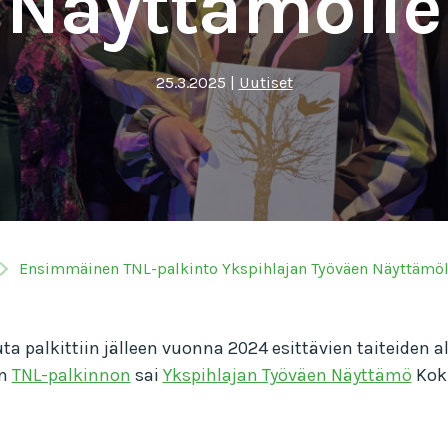
Näyttämölle
25.3.2025
|
Uutiset
Ensimmäinen TNL-palkinto Ykspihlajan Työväen Näyttämöl
 palkittiin jälleen vuonna 2024 esittävien taiteiden aloi
en
TNL-palkinnon
sai
Ykspihlajan Työväen Näyttämö
Kokk