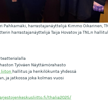
eri Pahkamäki, harrastajanäyttelijä Kimmo Oikarinen,
rin harrastajanäyttelijä Taija Hovatov ja TNL:n hallituk
eatterialalla
ahaston Työväen Näyttämörahasto
liiton
hallitus ja henkilökunta yhdessä
n, ja jatkossa joka kolmas vuosi
jarjestojenkeskusliitto.fi/thalia2025/