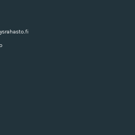
srahasto.fi
o