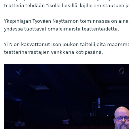
teatteria tehdään ”isolla liekillä, lajille omistautuen ja 
Ykspihlajan Työväen Näyttämön toiminnassa on aina y
yhdessä tuottavat omaleimaista teatteritaidetta.
YTN on kasvattanut ison joukon taiteilijoita maamme t
teatteriharrastajien vankkana kotipesänä.