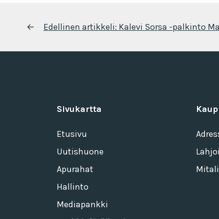
Artikkelien
←
Edellinen artikkeli:
Kalevi Sorsa -palkinto Mar
selaus
Sivukartta
Kaup
Etusivu
Adres
Uutishuone
Lahjo
Apurahat
Mitali
Hallinto
Mediapankki