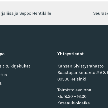
jaliisa ja Seppo Hentilälle
Seuraav
pa
Yhteystiedot
sit & kirjekukat
Kansan Sivistysrahasto
Säästöpankinranta 2 A 8 k
itus
00530 Helsinki
t
Toimisto avoinna
klo 8.30 – 16.00
Kesäaukioloaika