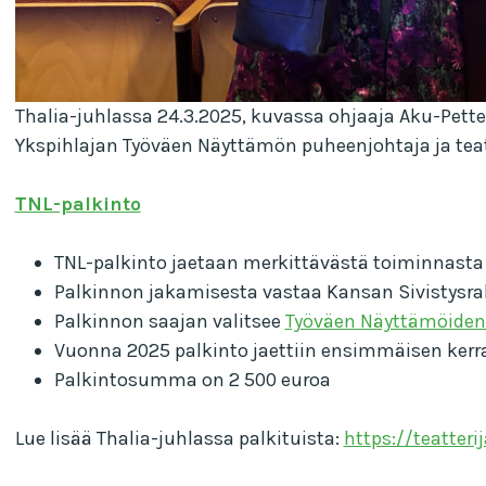
Thalia-juhlassa 24.3.2025, kuvassa ohjaaja Aku-Pett
Ykspihlajan Työväen Näyttämön puheenjohtaja ja teatte
TNL-palkinto
TNL-palkinto jaetaan merkittävästä toiminnasta t
Palkinnon jakamisesta vastaa Kansan Sivistysr
Palkinnon saajan valitsee
Työväen Näyttämöiden 
Vuonna 2025 palkinto jaettiin ensimmäisen kerra
Palkintosumma on 2 500 euroa
Lue lisää Thalia-juhlassa palkituista:
https://teatteri