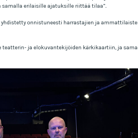
samalla erilaisille ajatuksille riittää tilaa”.
hdistetty onnistuneesti harrastajien ja ammattilaiste
eatterin- ja elokuvantekijöiden kärkikaartiin, ja samall