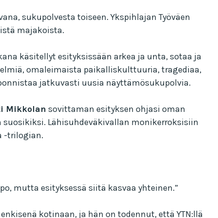
uvana, sukupolvesta toiseen. Ykspihlajan Työväen
istä majakoista.
ana käsitellyt esityksissään arkea ja unta, sotaa ja
elmiä, omaleimaista paikalliskulttuuria, tragediaa,
 ponnistaa jatkuvasti uusia näyttämösukupolvia.
ti Mikkolan
sovittaman esityksen ohjasi oman
n suosikiksi. Lähisuhdeväkivallan monikerroksisiin
 -trilogian.
po, mutta esityksessä siitä kasvaa yhteinen.”
henkisenä kotinaan, ja hän on todennut, että YTN:llä