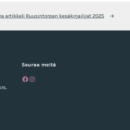
a artikkeli
Ruusintorpan kesäkirjailijat 2025
→
Seuraa meitä
Facebook
Instagram
rs.