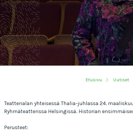
Etusivu
Uutiset
Teatterialan yhteisessä Thalia-juhlassa 24. maaliskuuta
Ryhmäteatterissa Helsingissä. Historian ensimmäis
Perusteet: