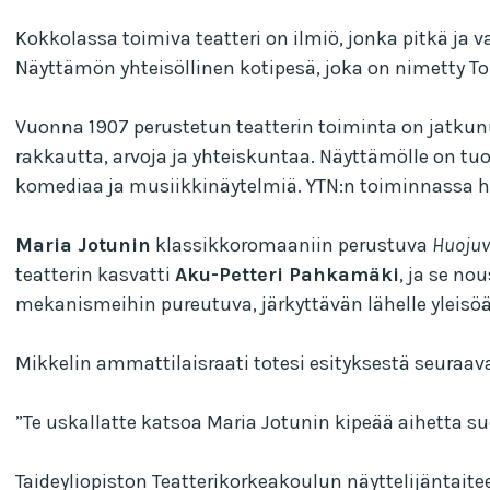
Kokkolassa toimiva teatteri on ilmiö, jonka pitkä ja 
Näyttämön yhteisöllinen kotipesä, joka on nimetty T
Vuonna 1907 perustetun teatterin toiminta on jatkunut
rakkautta, arvoja ja yhteiskuntaa. Näyttämölle on tu
komediaa ja musiikkinäytelmiä. YTN:n toiminnassa hu
Maria Jotunin
klassikkoromaaniin perustuva
Huojuv
teatterin kasvatti
Aku-Petteri Pahkamäki
, ja se no
mekanismeihin pureutuva, järkyttävän lähelle yleisöään
Mikkelin ammattilaisraati totesi esityksestä seuraav
”Te uskallatte katsoa Maria Jotunin kipeää aihetta su
Taideyliopiston Teatterikorkeakoulun näyttelijäntaite