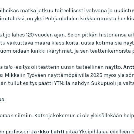
vaiheikas matka jatkuu taiteellisesti vahvana ja uudist
oimitaloksi, on yksi Pohjanlahden kirkkaimmista henkis
 jo lähes 120 vuoden ajan. Se on pitkän historiansa aik
otu vaikuttava määrä klassikoita, uusia kotimaisia näyt
omioidaan kaikki ikäryhmät, ja sen teatterikerhoista
a talo
-esitys oli teatterin uusin taiteellinen näyttö.
Ant
usi Mikkelin Työväen näyttämöpäivillä 2025 myös yleisö
 tullut esitys päätti YTN:llä nähdyn Sukupuoli ja valta
aa:
oraan silmiin. Katsojakokemus ei ole yleisöllekään help
en professori
Jarkko Lahti
pitää Yksipihlajaa edelleen 