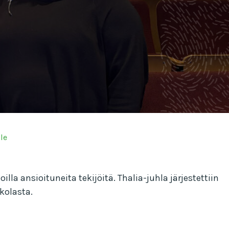
le
lla ansioituneita tekijöitä. Thalia-juhla järjestettiin
olasta.