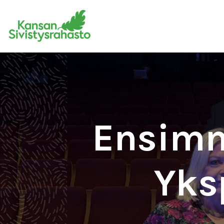
Ensimm
Yks