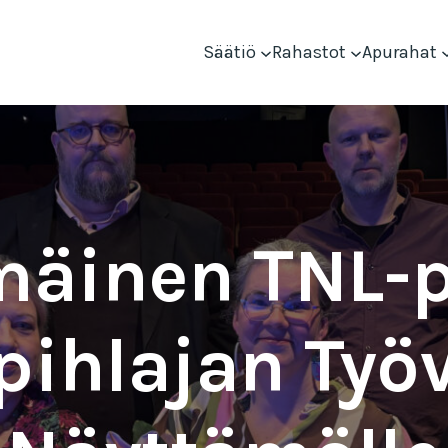
Säätiö
Rahastot
Apurahat
äinen TNL-p
pihlajan Työ