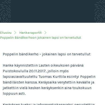
Etusivu
Hankeraportit
Poppelin Bändikerhoon jokainen lapsi on tervetullut
Poppelin bändikerho – jokainen lapsi on tervetullut
Hanke käynnistettiin Lasten oikeuksien päivänä
Puistokoululla 20.11.2017, jolloin myös
lapsiasiavaltuutettu Tuomas Kurttila esiintyi Poppelin
bändiläisten kanssa. Keräysaika venytettiin keväälle ja
jatkettiin vielä kesken keräyksenkin aina toukokuun
loppuun asti.
Keräyksen tueksi ja informaatiokanavaksi perustettiin