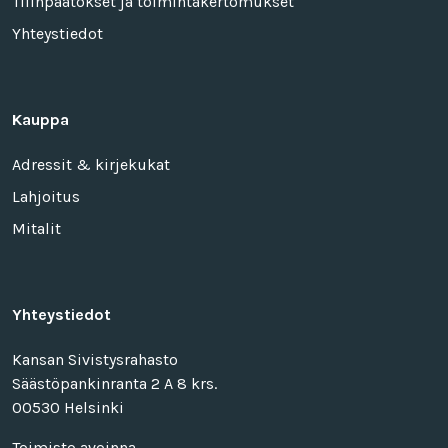
Tilinpäätökset ja toimintakertomukset
Yhteystiedot
Kauppa
Adressit & kirjekukat
Lahjoitus
Mitalit
Yhteystiedot
Kansan Sivistysrahasto
Säästöpankinranta 2 A 8 krs.
00530 Helsinki
Toimisto avoinna