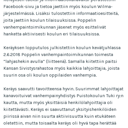
Facebook-sivu ja tietoa jaettiin myös koulun Wilma-
järjestelmässä. Lisäksi tulostettiin informaatioesitteitä,
joita jaettiin koulun tilaisuuksissa. Poppelin
vanhempaintoimikunnan jäsenet myös esittelivät
hanketta aktiivisesti koulun eri tilaisuuksissa.
Keräyksen lopputulos julkistettiin koulun kevätjuhlassa
2.6.2018 Poppelin vanhempaintoimikunnan toimesta
”lahjashekin avulla” (liitteenä). Samalla kiitettiin paitsi
Kansan Sivistysrahastoa myös kaikkia lahjoittajia, joista
suurin osa oli koulun oppilaiden vanhempia.
Keräys saavutti tavoitteensa hyvin. Suurimmat lahjoittajat
kanavoituivat vanhempainyhdistys Puistokoulun Tuki ry:n
kautta, mutta myös yksittäisiä henkilölahjoittajia oli
kiitettävästi. Keräys ei saavuttanut yksityishenkilöiden
piirissä aivan niin suurta aktiivisuutta kuin etukäteen
oletettiin, mutta toisaalta keräys oli hyvä tapa herättää