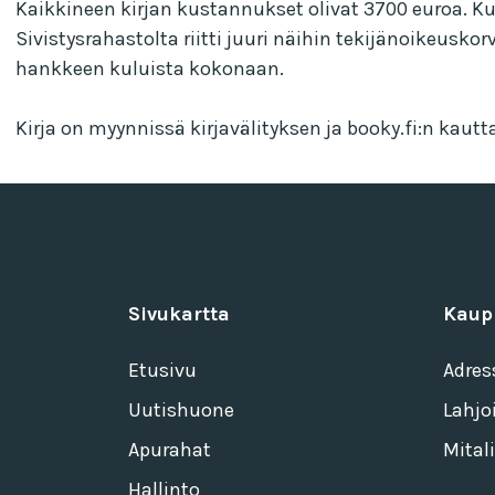
Kaikkineen kirjan kustannukset olivat 3700 euroa. K
Sivistysrahastolta riitti juuri näihin tekijänoikeus
hankkeen kuluista kokonaan.
Kirja on myynnissä kirjavälityksen ja booky.fi:n kautta
Sivukartta
Kaup
Etusivu
Adres
Uutishuone
Lahjo
Apurahat
Mitali
Hallinto