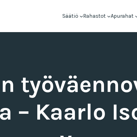
Säätiö
Rahastot
Apurahat
n työväennov
a – Kaarlo Is