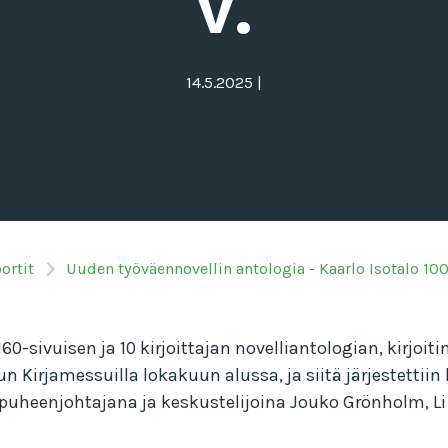
v.
14.5.2025
|
ortit
Uuden työväennovellin antologia - Kaarlo Isotalo 100
. 160-sivuisen ja 10 kirjoittajan novelliantologian, kirjo
urun Kirjamessuilla lokakuun alussa, ja siitä järjestetti
puheenjohtajana ja keskustelijoina Jouko Grönholm, Li