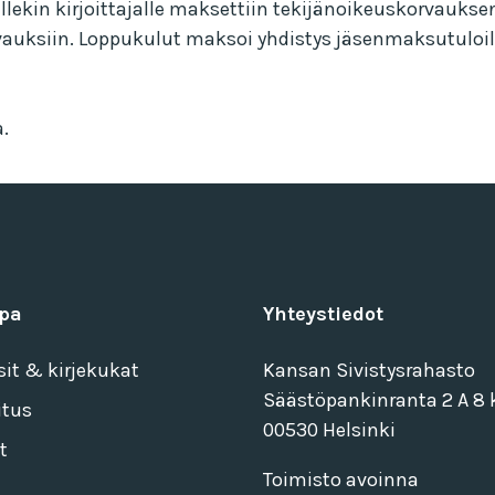
ullekin kirjoittajalle maksettiin tekijänoikeuskorvau
korvauksiin. Loppukulut maksoi yhdistys jäsenmaksutuloi
.
pa
Yhteystiedot
sit & kirjekukat
Kansan Sivistysrahasto
Säästöpankinranta 2 A 8 k
itus
00530 Helsinki
t
Toimisto avoinna