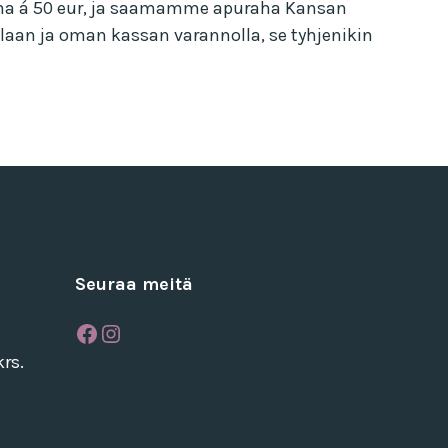
ksena á 50 eur, ja saamamme apuraha Kansan
llaan ja oman kassan varannolla, se tyhjenikin
Seuraa meitä
Facebook
Instagram
rs.