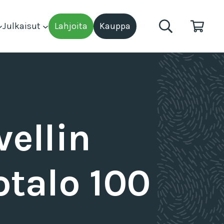
Julkaisut
Lahjoita
Kauppa
ellin
otalo 100