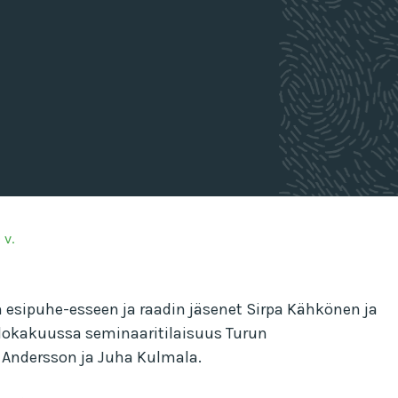
 v.
itin esipuhe-esseen ja raadin jäsenet Sirpa Kähkönen ja
in lokakuussa seminaaritilaisuus Turun
 Andersson ja Juha Kulmala.