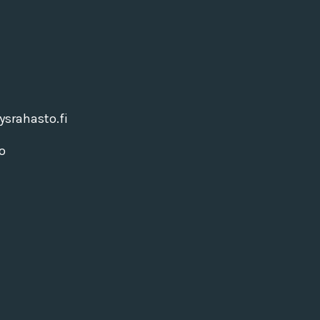
srahasto.fi
o