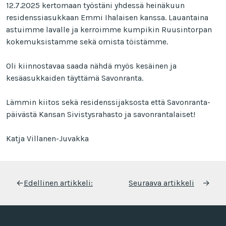
12.7.2025 kertomaan työstäni yhdessä heinäkuun
residenssiasukkaan Emmi Ihalaisen kanssa. Lauantaina
astuimme lavalle ja kerroimme kumpikin Ruusintorpan
kokemuksistamme sekä omista töistämme.
Oli kiinnostavaa saada nähdä myös kesäinen ja
kesäasukkaiden täyttämä Savonranta.
Lämmin kiitos sekä residenssijaksosta että Savonranta-
päivästä Kansan Sivistysrahasto ja savonrantalaiset!
Katja Villanen-Juvakka
Artikkelien
←
Edellinen artikkeli:
Seuraava artikkeli
→
selaus