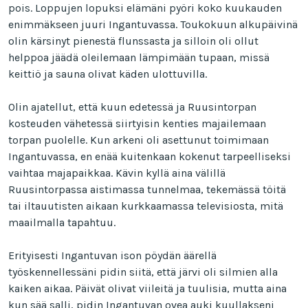
pois. Loppujen lopuksi elämäni pyöri koko kuukauden
enimmäkseen juuri Ingantuvassa. Toukokuun alkupäivinä
olin kärsinyt pienestä flunssasta ja silloin oli ollut
helppoa jäädä oleilemaan lämpimään tupaan, missä
keittiö ja sauna olivat käden ulottuvilla.
Olin ajatellut, että kuun edetessä ja Ruusintorpan
kosteuden vähetessä siirtyisin kenties majailemaan
torpan puolelle. Kun arkeni oli asettunut toimimaan
Ingantuvassa, en enää kuitenkaan kokenut tarpeelliseksi
vaihtaa majapaikkaa. Kävin kyllä aina välillä
Ruusintorpassa aistimassa tunnelmaa, tekemässä töitä
tai iltauutisten aikaan kurkkaamassa televisiosta, mitä
maailmalla tapahtuu.
Erityisesti Ingantuvan ison pöydän äärellä
työskennellessäni pidin siitä, että järvi oli silmien alla
kaiken aikaa. Päivät olivat viileitä ja tuulisia, mutta aina
kun sää salli, pidin Ingantuvan ovea auki kuullakseni