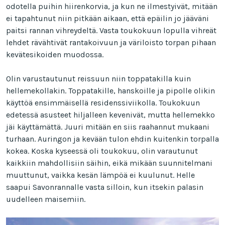
odotella puihin hiirenkorvia, ja kun ne ilmestyivät, mitään
ei tapahtunut niin pitkään aikaan, että epäilin jo jääväni
paitsi rannan vihreydeltä. Vasta toukokuun lopulla vihreät
lehdet rävähtivät rantakoivuun ja väriloisto torpan pihaan
kevätesikoiden muodossa.
Olin varustautunut reissuun niin toppatakilla kuin
hellemekollakin. Toppatakille, hanskoille ja pipolle olikin
käyttöä ensimmäisellä residenssiviikolla. Toukokuun
edetessä asusteet hiljalleen kevenivät, mutta hellemekko
jäi käyttämättä. Juuri mitään en siis raahannut mukaani
turhaan. Auringon ja kevään tulon ehdin kuitenkin torpalla
kokea. Koska kyseessä oli toukokuu, olin varautunut
kaikkiin mahdollisiin säihin, eikä mikään suunnitelmani
muuttunut, vaikka kesän lämpöä ei kuulunut. Helle
saapui Savonrannalle vasta silloin, kun itsekin palasin
uudelleen maisemiin.