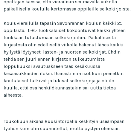
opettajan kanssa, että vierailisin seuraavalla viikolla
paikallisella koululla kertomassa oppilaille selkokirjoista.
Kouluvierailulla tapasin Savonrannan koulun kaikki 25
oppilasta. 1.-6.- luokkalaiset kokoontuivat kaikki yhteen
luokkaan tutustumaan selkokirjoihin. Paikallisesta
kirjastosta olin edellisellä viikolla hakenut lähes kaikki
hyllystä löytyneet lasten- ja nuorten selkokirjat. Ehdin
tehdä sen juuri ennen kirjaston sulkeutumista
loppukuuksi avautuakseen taas kesäkuussa
kesäasukkaiden iloksi. Ihanasti niin isot kuin pienetkin
koululaiset tutkivat ja lukivat selkokirjoja ja oli ilo
kuulla, että osa henkilökunnastakin sai uutta tietoa
aiheesta.
Toukokuun aikana Ruusintorpalla keskityin useampaan
työhön kuin olin suunnitellut, mutta pystyin olemaan