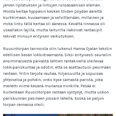
järven liplatuksen ja lintujen runsasäänisen elämän.
Monta kertaa hyppäsin kesken töiden pöydän ääreltä
kurkkimaan, kuvaamaan ja selvittämään, millainen ja
mikä lintu tällä kertaa oli äänessä. Kevättä rinnassa oli
useallakin lajilla, mutta laiturilla ilakoivat rantasipit
tekivät minuun erityisen vaikutuksen.
Ruusintorpan tarinoista olin lukenut Hanna Ojalan tekstin
edellisen kesän lokkidraamasta. Siksi erityisesti seurailin
ensimmäisestä päivästä lähtien rantakivellä oleilevaa
lokkipariskuntaa ja odotin, että se asettautuisi pesimään
rantaan. Yritin tarjota rauhaa, hiljaisuutta ja sopuisaa
yhteiseloa ja pohdin, onko kyse samasta parista, joka
menetti viime kesänä munansa minkille. Pesää ei
kuitenkaan Ruusintorpan rantaan syntynyt, mutta uskon
pariskunnan pesineen jossain lähellä, koska se paljon
torpan rannassa oleili.