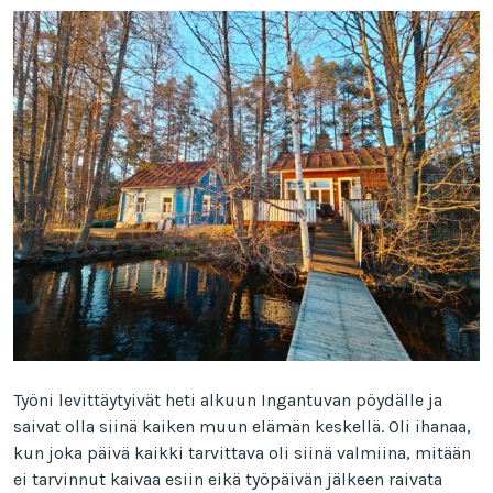
Työni levittäytyivät heti alkuun Ingantuvan pöydälle ja
saivat olla siinä kaiken muun elämän keskellä. Oli ihanaa,
kun joka päivä kaikki tarvittava oli siinä valmiina, mitään
ei tarvinnut kaivaa esiin eikä työpäivän jälkeen raivata