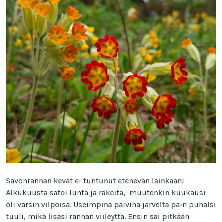
Savonrannan kevät ei tuntunut etenevän lainkaan!
Alkukuusta satoi lunta ja rakeita, muutenkin kuukausi
oli varsin vilpoisa. Useimpina päivinä järveltä päin puhalsi
tuuli, mikä lisäsi rannan viileyttä. Ensin sai pitkään