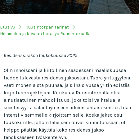
Etusivu
Ruusintorpan tarinat
Hiljaiseloa ja kevään heräilyä Ruusintorpalla
Residenssijakso toukokuussa 2025
Olin innoissani ja kiitollinen saadessani maaliskuussa
tiedon tulevasta residenssijaksostani. Tuore yrittäjyyteni
vaati monenlaista puuhaa, ja siinä sivussa yritin edistää
kirjoitusprojektejani. Kuukausi Ruusintorpalla olisi
ainutlaatuinen mahdollisuus, joka toisi vaihtelua ja
seesteisyyttä säläntäyteiseen arkeen, antaisi kenties tilaa
intensiivisemmälle kirjoittamiselle. Koska jakso osui
toukokuulle, jolloin läheiseni olivat kiinni töissään, oli
helppo päättää käyttää koko residenssijakso
tehokkaaseen työskentelyyn.