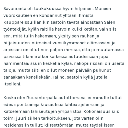
Savonranta oli toukokuussa hyvin hiljainen. Moneen
vuorokauteen en kohdannut yhtään ihmistä.
Kauppareissuillanikin saatoin tavata ainoastaan Salen
työntekijät, kylän raitilla harvoin kulki ketään. Sain siis
sen, mitä tulin hakemaan, yksityisen rauhan ja
hiljaisuuden. Viimeiset vuosikymmenet elämässäni ja
arjessani on ollut niin paljon ihmisiä, että jo muutamassa
päivässä tilanne alkoi kaikessa autuudessaan jopa
hämmentää: asuin keskellä kylää, näköpiirissäni oli useita
taloja, mutta silti en ollut moneen päivään puhunut
sanaakaan kenellekään. Tai no, saatoin kyllä jutella
itselleni.
Koska olin Ruusintorpalla autottomana, ei minulle tullut
edes spontaaneja kiusauksia lähteä ajelemaan ja
katselemaan lähiseutujen ympäristöä. Kokonaisuus siis
toimi juuri siihen tarkoitukseen, jota varten olin
residenssiin tullut: kiireettömään, mutta täydelliseen