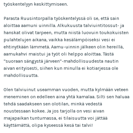
työskentelyyn keskittymiseen.
Parasta Ruusintorpalla työskentelyssä oli se, että sain
aloittaa aamuni uinnilla. Alkukuusta talviuintitossut- ja
hanskat olivat tarpeen, mutta niistä luovuin toukokuisten
pulahtelujen aikana, vaikka kesälämpöiseksi vesi ei
ehtinytkään lämmetä. Aamu-uinnin jälkeen olin hereillä,
aamukahvi maistui ja työt oli helppo aloittaa. Tästä
”suoraan sängystä järveen”-mahdollisuudesta nautin
aivan erityisesti, siihen kun minulla ei kotiarjessa ole
mahdollisuutta.
Olen talviuinut useamman vuoden, mutta kylmään veteen
meneminen on edelleen aina yhtä kamalaa. Silti sen haluaa
tehdä saadakseen sen olotilan, minkä vedestä
noustessaan kokee. Ja jos tarjolla on vesi aivan
majapaikan tuntumassa, ei tilaisuutta voi jättää
käyttämättä, olipa kyseessä kesä tai talvi!