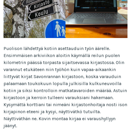
Puolison lähdettyä kotiin asettauduin työn äärelle.
Ensimmäisen arkiviikon aloitin käymällä reilun puolen
kilometrin päässä torpasta sijaitsevassa kirjastossa. Olin
varannut etukäteen niin työhön kuin vapaa-aikaankin
liittyvät kirjat Savonrannan kirjastoon, koska varauduin
palaamaan toukokuun lopulla julkisilla kulkuneuvoilla
kotiin ja siksi kontrolloin matkatavaroiden määrää. Astuin
kirjastoon ja kerroin tulleeni varauksiani hakemaan.
Kysymättä korttiani tai nimeäni kirjastonhoitaja nosti ison
kirjapinon eteeni ja kysyi, näyttivätkö tutuilta.
Näyttiväthän ne. Kovin montaa kirjaa ei varaushyllyyn
jäänyt.