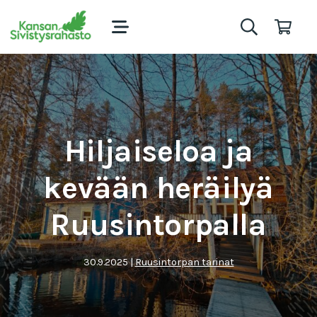
Hiljaiseloa ja
kevään heräilyä
Ruusintorpalla
30.9.2025
|
Ruusintorpan tarinat