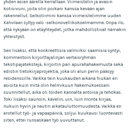
yhden asian äärellä kerrallaan. Viimeistelin ja avasin
kotisivuni, joita olin poikani kanssa kevään ajan
rakennellut. Selkotiimini kanssa viimeistelimme uuden
Kahvilaan syttyy valo
-selkonovellikokoelmamme. Onpa ilo,
että nykyään on etäyhteydet, jotka mahdollistivat nämäkin
yhteistyöt.
Sen lisäksi, että konkreettisia valmiiksi saamisia syntyi,
kommentoin kirjoittajalinjan vertaisryhmän
tekstipajatekstejä, kirjoitin pari apurahahakemusta sekä
edistin tietokirjaprojektia, joka oli alun perin pääsyy
residenssille. Vaikka tein kuukauden aikana hiukan eri
asioita kuin mitä olin helmikuun hakemuksessani
suunnitellut, aika oli töiden kannalta antoisa ja tehokas.
Toki lisäksi saunoin, kävelin, uin, luin monta kirjaa,
nukuin hyvin ja nautin aikatauluttomuudesta. Vaikka en
erotellut työ- ja vapaapäiviä, soljui kuukausi luontevasti
siten, ettei runsaskaan työ uuvuttanut.