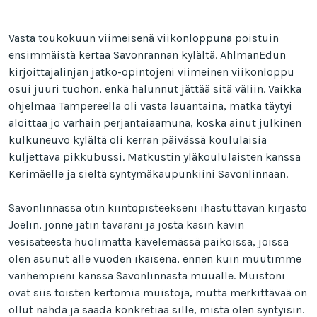
Vasta toukokuun viimeisenä viikonloppuna poistuin
ensimmäistä kertaa Savonrannan kylältä. AhlmanEdun
kirjoittajalinjan jatko-opintojeni viimeinen viikonloppu
osui juuri tuohon, enkä halunnut jättää sitä väliin. Vaikka
ohjelmaa Tampereella oli vasta lauantaina, matka täytyi
aloittaa jo varhain perjantaiaamuna, koska ainut julkinen
kulkuneuvo kylältä oli kerran päivässä koululaisia
kuljettava pikkubussi. Matkustin yläkoululaisten kanssa
Kerimäelle ja sieltä syntymäkaupunkiini Savonlinnaan.
Savonlinnassa otin kiintopisteekseni ihastuttavan kirjasto
Joelin, jonne jätin tavarani ja josta käsin kävin
vesisateesta huolimatta kävelemässä paikoissa, joissa
olen asunut alle vuoden ikäisenä, ennen kuin muutimme
vanhempieni kanssa Savonlinnasta muualle. Muistoni
ovat siis toisten kertomia muistoja, mutta merkittävää on
ollut nähdä ja saada konkretiaa sille, mistä olen syntyisin.