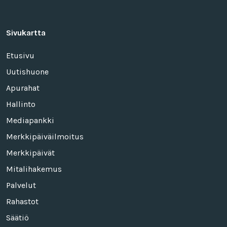
Sivukartta
Etusivu
Uutishuone
Apurahat
Hallinto
Mediapankki
Merkkipäiväilmoitus
Merkkipäivät
Mitalihakemus
Palvelut
Rahastot
Säätiö