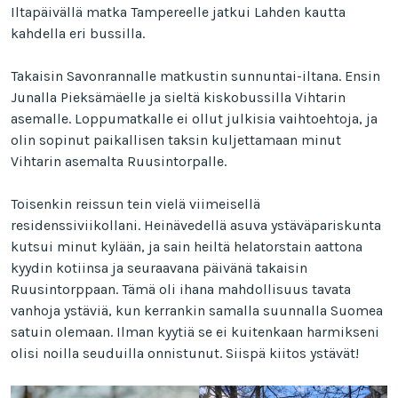
Iltapäivällä matka Tampereelle jatkui Lahden kautta
kahdella eri bussilla.
Takaisin Savonrannalle matkustin sunnuntai-iltana. Ensin
Junalla Pieksämäelle ja sieltä kiskobussilla Vihtarin
asemalle. Loppumatkalle ei ollut julkisia vaihtoehtoja, ja
olin sopinut paikallisen taksin kuljettamaan minut
Vihtarin asemalta Ruusintorpalle.
Toisenkin reissun tein vielä viimeisellä
residenssiviikollani. Heinävedellä asuva ystäväpariskunta
kutsui minut kylään, ja sain heiltä helatorstain aattona
kyydin kotiinsa ja seuraavana päivänä takaisin
Ruusintorppaan. Tämä oli ihana mahdollisuus tavata
vanhoja ystäviä, kun kerrankin samalla suunnalla Suomea
satuin olemaan. Ilman kyytiä se ei kuitenkaan harmikseni
olisi noilla seuduilla onnistunut. Siispä kiitos ystävät!