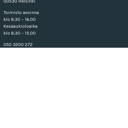
00530 Helsinki
Toimisto avoinna
klo 8.30 – 16.00
Kesäaukioloaika
klo 8.30 – 15.00
050 3200 272
info@sivistysrahasto.fi
etunimi.sukunimi@sivistysrahasto.fi
Rahankeräysluvan numero RA/2021/1500
Tietosuojaseloste
Seuraa meitä
Facebook
Instagram