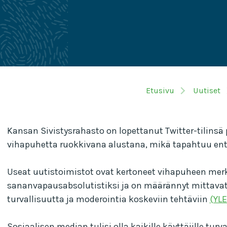
Etusivu
Uutiset
Kansan Sivistysrahasto on lopettanut Twitter-tilinsä
vihapuhetta ruokkivana alustana, mikä tapahtuu e
Useat uutistoimistot ovat kertoneet vihapuheen mer
sananvapausabsolutistiksi ja on määrännyt mittavat 
turvallisuutta ja moderointia koskeviin tehtäviin
(YLE
Sosiaalisen median tulisi olla kaikille käyttäjille tu