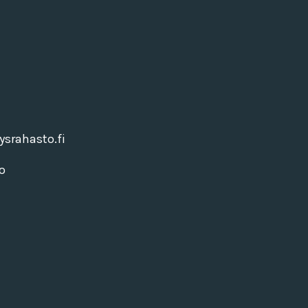
srahasto.fi
o