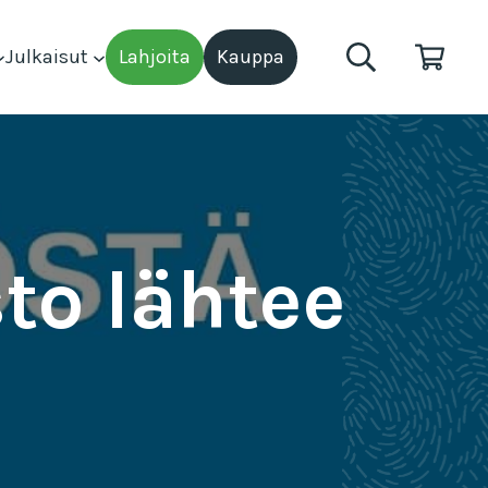
Julkaisut
Lahjoita
Kauppa
to lähtee