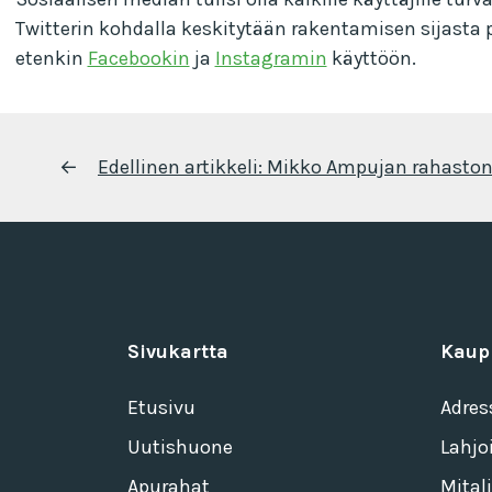
Twitterin kohdalla keskitytään rakentamisen sijasta
etenkin
Facebookin
ja
Instagramin
käyttöön.
Artikkelien
←
Edellinen artikkeli:
Mikko Ampujan rahaston 
selaus
Sivukartta
Kaup
Etusivu
Adres
Uutishuone
Lahjo
Apurahat
Mitali