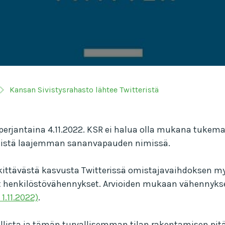
Kansan Sivistysrahasto lähtee Twitteristä
 perjantaina 4.11.2022. KSR ei halua olla mukana tukem
ntistä laajemman sananvapauden nimissä.
kittävästä kasvusta Twitterissä omistajavaihdoksen m
henkilöstövähennykset. Arvioiden mukaan vähennykset ko
 1.11.2022)
.
rvallista ja tämän turvallisemman tilan rakentamisen pitä