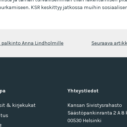
 purkamiseen. KSR keskittyy jatkossa muihin sosiaalise
palkinto Anna Lindholmille
Seuraava artikk
pa
Yhteystiedot
sit & kirjekukat
Kansan Sivistysrahasto
Säästöpankinranta 2 A 8 k
itus
00530 Helsinki
t