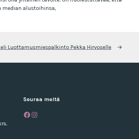
n median alustoihinsa,
eli
Luottamusmiespalkinto Pekka Hirvoselle
→
Seuraa meitä
Facebook
Instagram
rs.