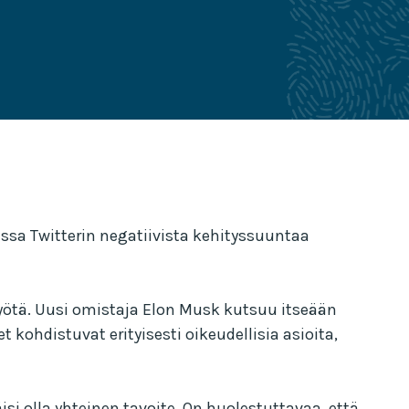
assa Twitterin negatiivista kehityssuuntaa
yötä. Uusi omistaja Elon Musk kutsuu itseään
hdistuvat erityisesti oikeudellisia asioita,
isi olla yhteinen tavoite. On huolestuttavaa, että