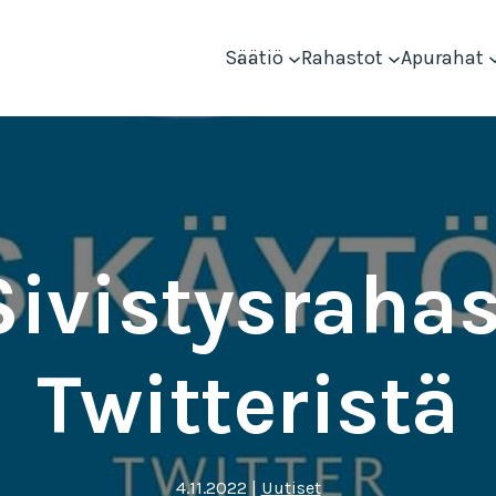
Säätiö
Rahastot
Apurahat
ivistysrahas
Twitteristä
4.11.2022
|
Uutiset