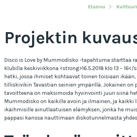
Etusivu
Kulttuur
Projektin kuvau
Disco is Love by Mummodisko -tapahtuma starttaa r
klubilla keskiviikkona <strong>16.5.2018 klo 13 – 1
hetki, jossa ihmiset kohtaavat toinen toisiaan ikään,
tilliskivikin Tavastian seinien ympärillä. Jokainen on 
tavoitteena on maksimoida hyvinvointi juuri siinä he
Mummodisko on kaikille avoin ja ilmainen, ja kaikk
ikäihmisille ainutlaatuisen elämyksen, jonka he muis
pappasi kanssa nauttimaan diskotunnelmasta yhdessä