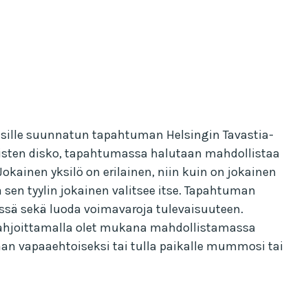
sille suunnatun tapahtuman Helsingin Tavastia-
hmisten disko, tapahtumassa halutaan mahdollistaa
okainen yksilö on erilainen, niin kuin on jokainen
ja sen tyylin jokainen valitsee itse. Tapahtuman
essä sekä luoda voimavaroja tulevaisuuteen.
 Lahjoittamalla olet mukana mahdollistamassa
aan vapaaehtoiseksi tai tulla paikalle mummosi tai