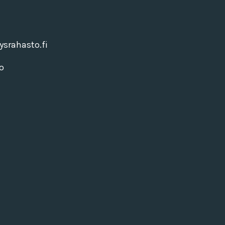
srahasto.fi
o