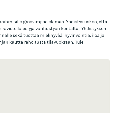
äihmisille groovimpaa elämää. Yhdistys uskoo, että
avistella pölyjä vanhustyön kentältä. Yhdistyksen
nalle sekä tuottaa mielihyvää, hyvinvointia, iloa ja
an kautta rahoitusta tilavuokraan. Tule