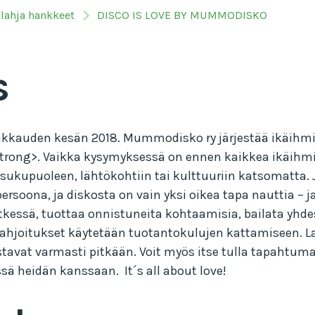
ilahja hankkeet
DISCO IS LOVE BY MUMMODISKO
s
akkauden kesän 2018. Mummodisko ry järjestää ikäihmi
6</strong>. Vaikka kysymyksessä on ennen kaikkea ikäi
 sukupuoleen, lähtökohtiin tai kulttuuriin katsomatta. J
persoona, ja diskosta on vain yksi oikea tapa nauttia – 
tkessä, tuottaa onnistuneita kohtaamisia, bailata yhd
i lahjoitukset käytetään tuotantokulujen kattamiseen.
tavat varmasti pitkään. Voit myös itse tulla tapahtum
 heidän kanssaan. It´s all about love!