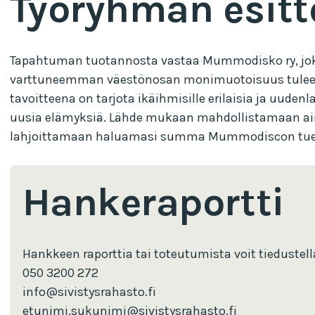
Työryhmän esitt
Tapahtuman tuotannosta vastaa Mummodisko ry, joka 
varttuneemman väestönosan monimuotoisuus tulee ot
tavoitteena on tarjota ikäihmisille erilaisia ja uuden
uusia elämyksiä. Lähde mukaan mahdollistamaan ainu
lahjoittamaan haluamasi summa Mummodiscon tueksi
Hankeraportti
Hankkeen raporttia tai toteutumista voit tiedustel
050 3200 272
info@sivistysrahasto.fi
etunimi.sukunimi@sivistysrahasto.fi