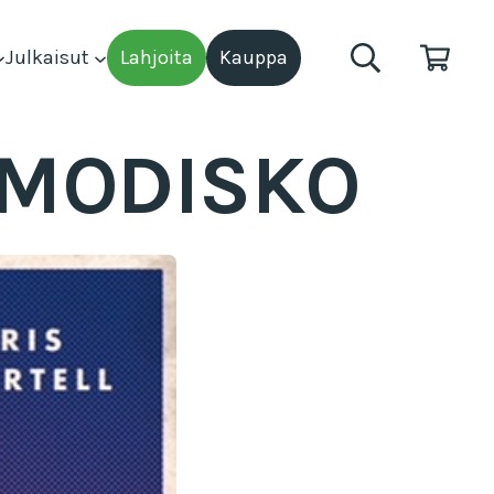
Julkaisut
Lahjoita
Kauppa
MMODISKO