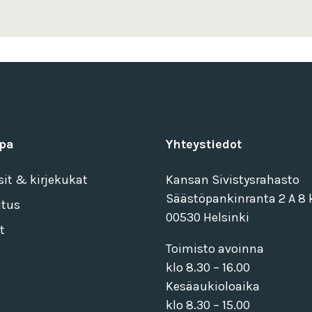
pa
Yhteystiedot
sit & kirjekukat
Kansan Sivistysrahasto
Säästöpankinranta 2 A 8 k
itus
00530 Helsinki
t
Toimisto avoinna
klo 8.30 – 16.00
Kesäaukioloaika
klo 8.30 – 15.00