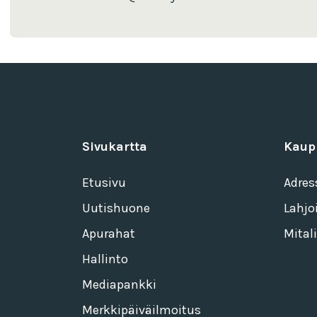
Sivukartta
Kaup
Etusivu
Adres
Uutishuone
Lahjo
Apurahat
Mitali
Hallinto
Mediapankki
Merkkipäiväilmoitus