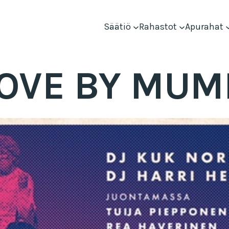
Säätiö
Rahastot
Apurahat
 LOVE BY MU