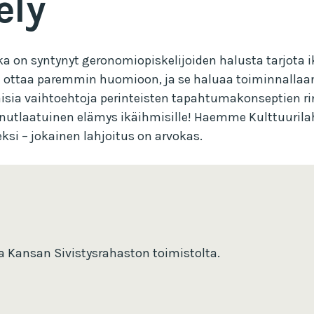
ely
on syntynyt geronomiopiskelijoiden halusta tarjota ik
taa paremmin huomioon, ja se haluaa toiminnallaan r
laisia vaihtoehtoja perinteisten tapahtumakonseptien rin
tlaatuinen elämys ikäihmisille! Haemme Kulttuurilahj
 – jokainen lahjoitus on arvokas.
la Kansan Sivistysrahaston toimistolta.