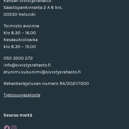
Kansan Sivistysrahasto
Säästöpankinranta 2 A 8 krs.
00530 Helsinki
Toimisto avoinna
klo 8.30 – 16.00
Kesäaukioloaika
klo 8.30 – 15.00
050 3200 272
info@sivistysrahasto.fi
etunimi.sukunimi@sivistysrahasto.fi
Rahankeräysluvan numero RA/2021/1500
Tietosuojaseloste
Seuraa meitä
Facebook
Instagram