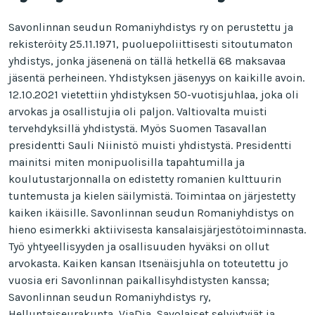
Savonlinnan seudun Romaniyhdistys ry on perustettu ja
rekisteröity 25.11.1971, puoluepoliittisesti sitoutumaton
yhdistys, jonka jäsenenä on tällä hetkellä 68 maksavaa
jäsentä perheineen. Yhdistyksen jäsenyys on kaikille avoin.
12.10.2021 vietettiin yhdistyksen 50-vuotisjuhlaa, joka oli
arvokas ja osallistujia oli paljon. Valtiovalta muisti
tervehdyksillä yhdistystä. Myös Suomen Tasavallan
presidentti Sauli Niinistö muisti yhdistystä. Presidentti
mainitsi miten monipuolisilla tapahtumilla ja
koulutustarjonnalla on edistetty romanien kulttuurin
tuntemusta ja kielen säilymistä. Toimintaa on järjestetty
kaiken ikäisille. Savonlinnan seudun Romaniyhdistys on
hieno esimerkki aktiivisesta kansalaisjärjestötoiminnasta.
Työ yhtyeellisyyden ja osallisuuden hyväksi on ollut
arvokasta. Kaiken kansan Itsenäisjuhla on toteutettu jo
vuosia eri Savonlinnan paikallisyhdistysten kanssa;
Savonlinnan seudun Romaniyhdistys ry,
Helluntaiseurakunta, ViaDia, Savolaiset selviytyjät ja