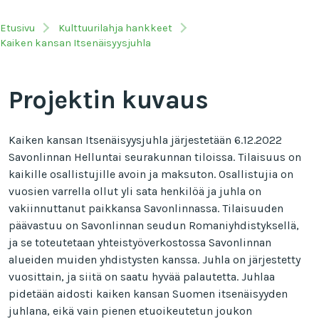
Etusivu
Kulttuurilahja hankkeet
Kaiken kansan Itsenäisyysjuhla
Projektin kuvaus
Kaiken kansan Itsenäisyysjuhla järjestetään 6.12.2022
Savonlinnan Helluntai seurakunnan tiloissa. Tilaisuus on
kaikille osallistujille avoin ja maksuton. Osallistujia on
vuosien varrella ollut yli sata henkilöä ja juhla on
vakiinnuttanut paikkansa Savonlinnassa. Tilaisuuden
päävastuu on Savonlinnan seudun Romaniyhdistyksellä,
ja se toteutetaan yhteistyöverkostossa Savonlinnan
alueiden muiden yhdistysten kanssa. Juhla on järjestetty
vuosittain, ja siitä on saatu hyvää palautetta. Juhlaa
pidetään aidosti kaiken kansan Suomen itsenäisyyden
juhlana, eikä vain pienen etuoikeutetun joukon