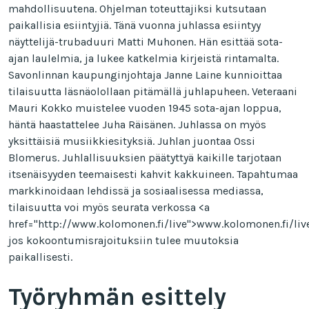
mahdollisuutena. Ohjelman toteuttajiksi kutsutaan
paikallisia esiintyjiä. Tänä vuonna juhlassa esiintyy
näyttelijä-trubaduuri Matti Muhonen. Hän esittää sota-
ajan laulelmia, ja lukee katkelmia kirjeistä rintamalta.
Savonlinnan kaupunginjohtaja Janne Laine kunnioittaa
tilaisuutta läsnäolollaan pitämällä juhlapuheen. Veteraani
Mauri Kokko muistelee vuoden 1945 sota-ajan loppua,
häntä haastattelee Juha Räisänen. Juhlassa on myös
yksittäisiä musiikkiesityksiä. Juhlan juontaa Ossi
Blomerus. Juhlallisuuksien päätyttyä kaikille tarjotaan
itsenäisyyden teemaisesti kahvit kakkuineen. Tapahtumaa
markkinoidaan lehdissä ja sosiaalisessa mediassa,
tilaisuutta voi myös seurata verkossa <a
href="http://www.kolomonen.fi/live">www.kolomonen.fi/liv
jos kokoontumisrajoituksiin tulee muutoksia
paikallisesti.
Työryhmän esittely