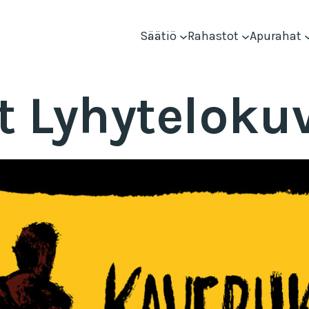
Säätiö
Rahastot
Apurahat
t Lyhyteloku