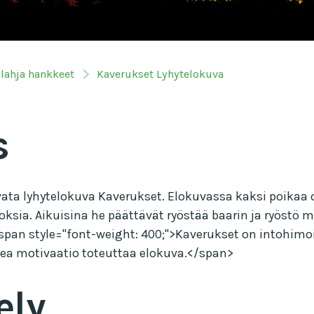
ilahja hankkeet
Kaverukset Lyhytelokuva
s
ata lyhytelokuva Kaverukset. Elokuvassa kaksi poikaa o
rikoksia. Aikuisina he päättävät ryöstää baarin ja ryöst
span style="font-weight: 400;">Kaverukset on intohimo
orkea motivaatio toteuttaa elokuva.</span>
ely