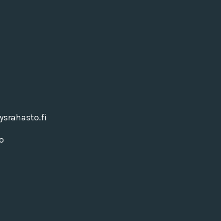
srahasto.fi
o