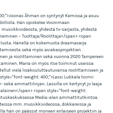
 400;">Joonas Åhman on syntynyt Kemissä ja asuu
dollista. Hän opiskelee Voionmaan
usiikkivideosta, yhdestä tv-sarjasta, yhdestä
Nieminen – Tuottaja/Roolittaja</span> <span
ulusta. Hänellä on kokemusta draamasarja
littamisesta sekä myös asiakasprojektien
minen ja roolittaminen sekä vuonna 2020 Tampereen
ttaminen. Maria on myös itse toiminut useissa
ellut vielä lisäkouluttautuvansa roolittamiseen ja
tyle="font-weight: 400;">Lassi Lukkala toimii
sekä ammattilinjan. Lassilla on kertynyt jo laaja
salainen</span> <span style="font-weight:
oulutuskeskuksessa Media-alan ammattitutkintoa.
teissa mm. musiikkivideossa, dokkareissa ja
lla hän on päässyt moneen erilaiseen projektiin ja