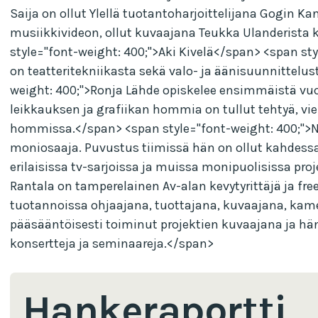
Saija on ollut Ylellä tuotantoharjoittelijana Gogin K
musiikkivideon, ollut kuvaajana Teukka Ulanderista 
style="font-weight: 400;">Aki Kivelä</span> <span st
on teatteritekniikasta sekä valo- ja äänisuunnittelu
weight: 400;">Ronja Lähde opiskelee ensimmäistä vu
leikkauksen ja grafiikan hommia on tullut tehtyä, vie
hommissa.</span> <span style="font-weight: 400;">Ne
moniosaaja. Puvustus tiimissä hän on ollut kahdessa
erilaisissa tv-sarjoissa ja muissa monipuolisissa pro
Rantala on tamperelainen Av-alan kevytyrittäjä ja fre
tuotannoissa ohjaajana, tuottajana, kuvaajana, kamer
pääsääntöisesti toiminut projektien kuvaajana ja hä
konsertteja ja seminaareja.</span>
Hankeraportti