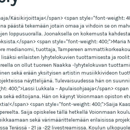
aja/Käsikirjoittaja</span> <span style="font-weight:
ena päästä tekemään jotain omaa ja vihdoin se on mah
en loppusuoralla. Joonaksella on kokemusta kahdesta m
oksista.</span> <span style="font-weight: 400;">Maria 
uore medianomi, tuottaja, Tampereen ammattikorkeako
 lisäksi erilaisten lyhytelokuvien tuottamisesta ja roo
reella on ollut tuoreen Naakka -lyhytelokuvan tuotta
inen sekä erään yksityisen artistin musiikkivideon tuo
jekteissa näyttelijänä. Tulevaisuudessa hän on suunnit
ht: 400;">Lassi Lukkala – Apulaisohjaaja</span> <span s
sekä editoijana. Hän on käynyt Voionmaan opiston etv- 
ktia!</span> <span style="font-weight: 400;">Saija Kaa
mpereelta. Saija opiskelee tällä hetkellä Voionmaan k
eikkaamaan sekä värimäärittelemään erilaisissa projek
sa Terässä - 21 ja -22 livestreamissa. Koulun ulkopuole