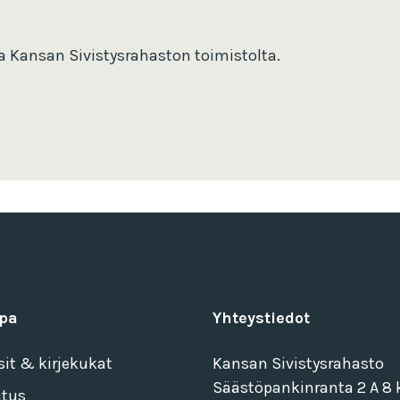
la Kansan Sivistysrahaston toimistolta.
pa
Yhteystiedot
sit & kirjekukat
Kansan Sivistysrahasto
Säästöpankinranta 2 A 8 k
itus