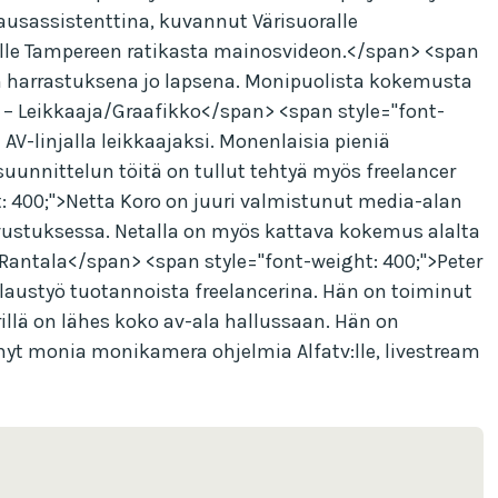
kausassistenttina, kuvannut Värisuoralle
y:lle Tampereen ratikasta mainosvideon.</span> <span
rin harrastuksena jo lapsena. Monipuolista kokemusta
e – Leikkaaja/Graafikko</span> <span style="font-
linjalla leikkaajaksi. Monenlaisia pieniä
suunnittelun töitä on tullut tehtyä myös freelancer
 400;">Netta Koro on juuri valmistunut media-alan
uvustuksessa. Netalla on myös kattava kokemus alalta
r Rantala</span> <span style="font-weight: 400;">Peter
ilaustyö tuotannoista freelancerina. Hän on toiminut
illä on lähes koko av-ala hallussaan. Hän on
nyt monia monikamera ohjelmia Alfatv:lle, livestream