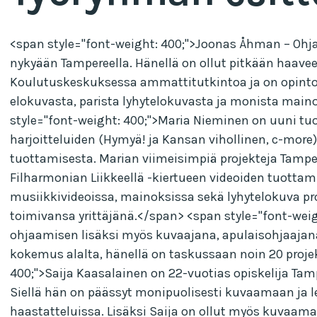
<span style="font-weight: 400;">Joonas Åhman – Ohja
nykyään Tampereella. Hänellä on ollut pitkään haave
Koulutuskeskuksessa ammattitutkintoa ja on opintoj
elokuvasta, parista lyhytelokuvasta ja monista main
style="font-weight: 400;">Maria Nieminen on uuni t
harjoitteluiden (Hymyä! ja Kansan vihollinen, c-more)
tuottamisesta. Marian viimeisimpiä projekteja Tampe
Filharmonian Liikkeellä -kiertueen videoiden tuottam
musiikkivideoissa, mainoksissa sekä lyhytelokuva pro
toimivansa yrittäjänä.</span> <span style="font-weig
ohjaamisen lisäksi myös kuvaajana, apulaisohjaajana 
kokemus alalta, hänellä on taskussaan noin 20 proje
400;">Saija Kaasalainen on 22-vuotias opiskelija Ta
Siellä hän on päässyt monipuolisesti kuvaamaan ja l
haastatteluissa. Lisäksi Saija on ollut myös kuvaamas