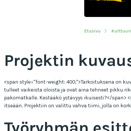
Etusivu
Kulttuur
Projektin kuvau
<span style="font-weight: 400;">Tarkoituksena on kuv
tulleet vaikeista oloista ja ovat aina tehneet pikku 
pakomatkalle. Kestääkö ystävyys ikuisesti?</span> <
itseään. Projektiin on valittu vahva tiimi, jolla on k
Työryhmän esitt