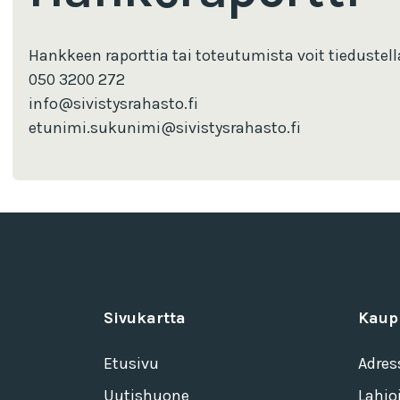
Hankkeen raporttia tai toteutumista voit tiedustel
050 3200 272
info@sivistysrahasto.fi
etunimi.sukunimi@sivistysrahasto.fi
Sivukartta
Kaup
Etusivu
Adres
Uutishuone
Lahjo