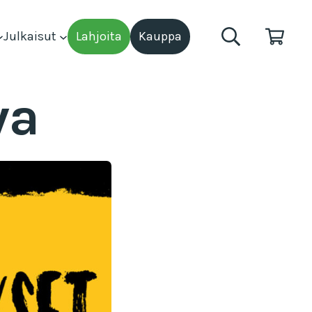
Julkaisut
Lahjoita
Kauppa
va