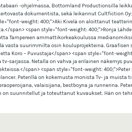
antabaari -ohjelmassa, Bottomland Productionsilla leik
kertovasta dokumentista, sekä leikannut Cultfiction O
yle="font-weight: 400;">Aki Kivelä on aloittanut teatte
sta.</span> <span style="font-weight: 400;">Ronja Lähd
otta Tampereen ammattikorkeakoulussa medianomiksi AV-
lä vasta suurimmilta osin kouluprojekteina. Graafisen 
tta Koro – Puvustaja</span> <span style="font-weight:
 tv-sarjassa. Netalla on vahva ja erilainen näkemys p
jekteissa.</span> <span style="font-weight: 400;">Pete
elancer. Peterillä on kokemusta monista Tv- ja muista t
aoperoijana, valaisijana, bestboyna ja runnerina. Peter
n on suunnitellut ja toteuttanut kuvaukset. Hän on teh