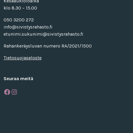
Kesäaukioloaika
klo 8.30 – 15.00
050 3200 272
info@sivistysrahasto.fi
etunimi.sukunimi@sivistysrahasto.fi
Rahankeräysluvan numero RA/2021/1500
Tietosuojaseloste
Seuraa meitä
Facebook
Instagram