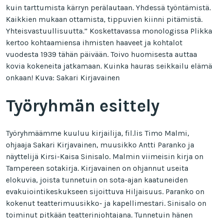
kuin tarttumista kärryn perälautaan. Yhdessä työntämistä.
Kaikkien mukaan ottamista, tippuvien kiinni pitämistä.
Yhteisvastuullisuutta.” Koskettavassa monologissa Plikka
kertoo kohtaamiensa ihmisten haaveet ja kohtalot
vuodesta 1939 tähän päivään. Toivo huomisesta auttaa
kovia kokeneita jatkamaan. Kuinka hauras seikkailu elämä
onkaan! Kuva: Sakari Kirjavainen
Työryhmän esittely
Työryhmäämme kuuluu kirjailija, fil.lis Timo Malmi,
ohjaaja Sakari Kirjavainen, muusikko Antti Paranko ja
näyttelijä Kirsi-Kaisa Sinisalo. Malmin viimeisin kirja on
Tampereen sotakirja. Kirjavainen on ohjannut useita
elokuvia, joista tunnetuin on sota-ajan kaatuneiden
evakuiointikeskukseen sijoittuva Hiljaisuus. Paranko on
kokenut teatterimuusikko- ja kapellimestari. Sinisalo on
toiminut pitkään teatterinjohtajana. Tunnetuin hänen