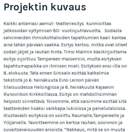
Projektin kuvaus
Kaikki antamasi aamut- teatteriesitys kunnioittaa
jatkosodan syttymisen 80- vuotisjuhlavuotta. Sodasta
selvinneiden ihmiskohtaloiden tapahtumien kaari kantaa
aina tähän päivään saakka. Esitys kertoo, mitkä ovat olleet
sodan jäljet ja rauhan hinta. Timo Malmin käsikirjoittama
esitys sijoittuu Tampereen maisemiin, mutta esityksen
tapahtumapaikka on ihmisen mieli. Esityksen ensi-ilta on
8. elokuuta. Tätä ennen Sinisalo esittää katkelmia
tekstistä jo 6. heinäkuuta Eino Leinon päivän
tilaisuudessa Helsingissä ja 8. heinäkuuta Kajaanin
Runoviikon Kirkkoillassa. Esitys on mahdollisimman
helposti siirrettävä. Toivomme, että saisimme esittää sitä
teattereiden lisäksi vaikkapa lukioissa ja palvelutaloissa.
Alustavasti esityksiä on sovittu Raumalle,Tampereelle ja
Ylöjärvelle. Tavoitteemme on kertoa rauhan, sovinnon ja
suvaitsevaisuuden arvoista. ”Rakkaus, mitä se on muuta