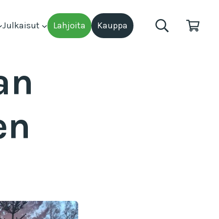
Julkaisut
Lahjoita
Kauppa
an
en