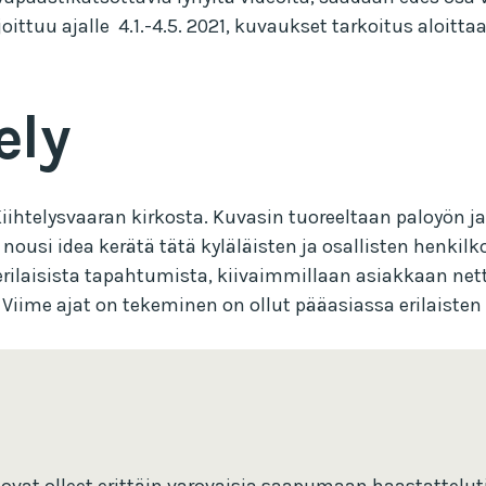
 sijoittuu ajalle 4.1.-4.5. 2021, kuvaukset tarkoitus alo
ely
htelysvaaran kirkosta. Kuvasin tuoreeltaan paloyön ja
 nousi idea kerätä tätä kyläläisten ja osallisten henkil
 erilaisista tapahtumista, kiivaimmillaan asiakkaan nett
iime ajat on tekeminen on ollut pääasiassa erilaisten