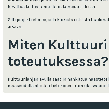
Koronatilanteen jatkuvan elämisen vuoksi ihmiset 
hirvittää kertoa tarinoitaan kameran edessä.
Silti projekti etenee, sillä kaikista esteistä huoli
aikaan.
Miten Kulttuuri
toteutuksessa?
Kulttuurilahjan avulla saatiin hankittua haastette
maaseudulla altistaa tietokoneet mm ukosvaurioill