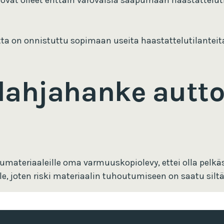
ovat olleet erittäin varovaisia saapumaan haastattelut
matta on onnistuttu sopimaan useita haastattelutilanteit
lahjahanke autto
lumateriaaleille oma varmuuskopiolevy, ettei olla pelk
e, joten riski materiaalin tuhoutumiseen on saatu sil