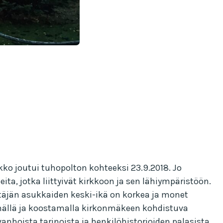
rkko joutui tuhopolton kohteeksi 23.9.2018. Jo
a, jotka liittyivät kirkkoon ja sen lähiympäristöön.
Pitäjän asukkaiden keski-ikä on korkea ja monet
ämällä ja koostamalla kirkonmäkeen kohdistuva
vanhoista tarinoista ja henkilöhistorioiden palasista