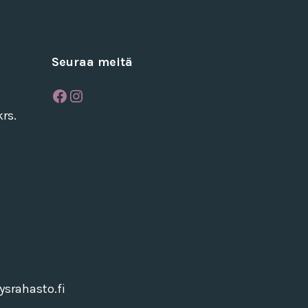
Seuraa meitä
Facebook
Instagram
rs.
srahasto.fi