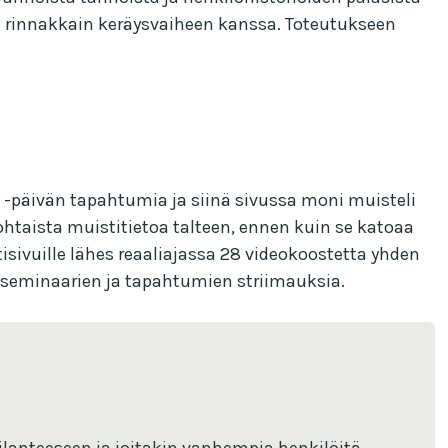
ittaa rinnakkain keräysvaiheen kanssa. Toteutukseen
 -päivän tapahtumia ja siinä sivussa moni muisteli
kohtaista muistitietoa talteen, ennen kuin se katoaa
isivuille lähes reaaliajassa 28 videokoostetta yhden
 seminaarien ja tapahtumien striimauksia.