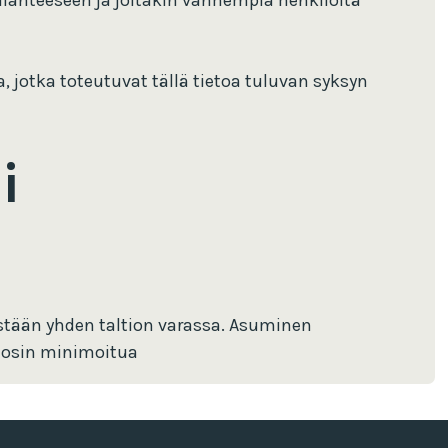
ilanteeseen ja joitakin vanhempia henkilöitä
a, jotka toteutuvat tällä tietoa tuluvan syksyn
i
ästään yhden taltion varassa. Asuminen
täosin minimoitua