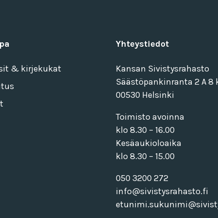
pa
Yhteystiedot
sit & kirjekukat
Kansan Sivistysrahasto
Säästöpankinranta 2 A 8 k
itus
00530 Helsinki
t
Toimisto avoinna
klo 8.30 – 16.00
Kesäaukioloaika
klo 8.30 – 15.00
050 3200 272
info@sivistysrahasto.fi
etunimi.sukunimi@sivisty