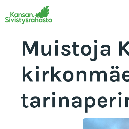
Muistoja K
kirkonmäel
tarinaperi