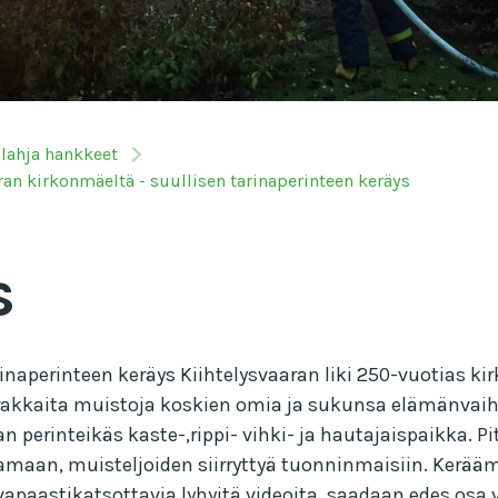
ilahja hankkeet
ran kirkonmäeltä - suullisen tarinaperinteen keräys
s
inaperinteen keräys Kiihtelysvaaran liki 250-vuotias ki
rakkaita muistoja koskien omia ja sukunsa elämänvaiheit
n perinteikäs kaste-,rippi- vihki- ja hautajaispaikka. 
amaan, muisteljoiden siirryttyä tuonninmaisiin. Kerä
i vapaastikatsottavia lyhyitä videoita, saadaan edes osa 