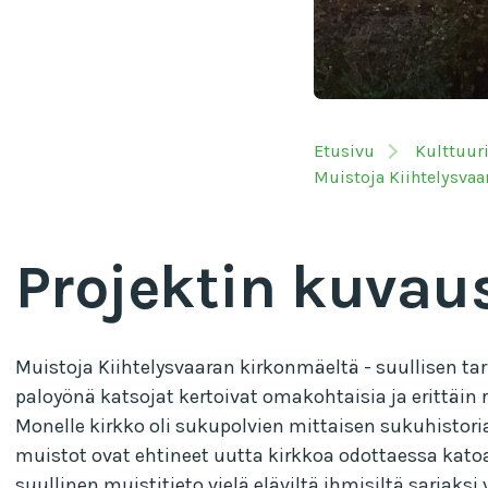
Etusivu
Kulttuur
Muistoja Kiihtelysvaa
Projektin kuvau
Muistoja Kiihtelysvaaran kirkonmäeltä - suullisen tar
paloyönä katsojat kertoivat omakohtaisia ja erittäin 
Monelle kirkko oli sukupolvien mittaisen sukuhistoria
muistot ovat ehtineet uutta kirkkoa odottaessa kato
suullinen muistitieto vielä eläviltä ihmisiltä sarjaks