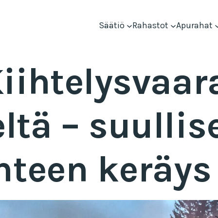
Säätiö
Rahastot
Apurahat
iihtelysvaar
tä – suullis
nteen keräys