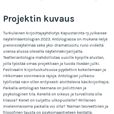
Projektin kuvaus
Turkulainen kirjoittajayhdistys Kapustarinta ry julkaisee
näytelmäantologian 2023. Antologiassa on mukana neljä
pienoisnäytelmää sekä yksi dramatisoitu runo viideltä
uransa alussa olevalta näytelmäkirjailijalta.
Teatteriantologia mahdollistaa uusille kyvyille alustan,
jolla työstää omaa projektiaan ja tuoda itseään julki.
Festivaalin kirjoituskutsussa pyydettiin kokeilemaan ja
rikkomaan sovinnaisia rajoja. Antologian julkaisu
työllistää näin ollen erityisesti aloittelevia käsikirjoittajia.
Paikalla-antologian teemana on poliittinen ja
psykologinen tila. Kenellä on oikeus ja turvallista olla
tilassa? Kenet on suljettu ulkopuolelle? Millainen
mielenmaisema paikalla voi olla? Teeman teoreettinen ja
filosofinen tausta on psykomaantieteen kentällä.