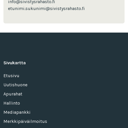
info@sivistysrahasto.fi
etunimi.sukunimi@sivistysrahasto.fi
Sivukartta
Etusivu
Uutishuone
Apurahat
Hallinto
Mediapankki
Merkkipäiväilmoitus