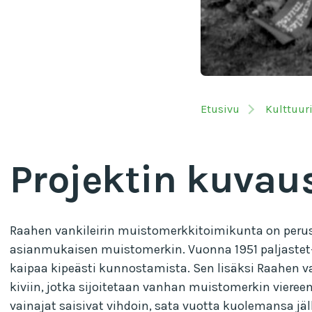
Etusivu
Kulttuur
Projektin kuvau
Raahen vankileirin muistomerkkitoimikunta on peru
asianmukaisen muistomerkin. Vuonna 1951 paljastet-t
kaipaa kipeästi kunnostamista. Sen lisäksi Raahen vank
kiviin, jotka sijoitetaan vanhan muistomerkin viereen
vainajat saisivat vihdoin, sata vuotta kuolemansa jä