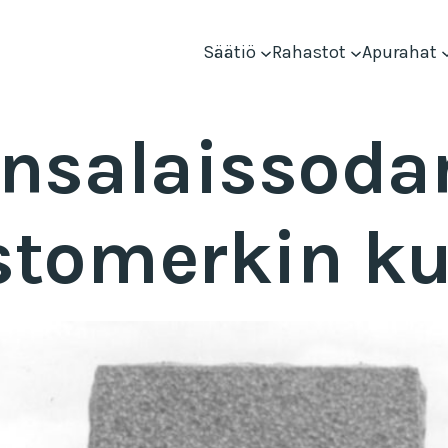
Säätiö
Rahastot
Apurahat
nsalaissoda
tomerkin k