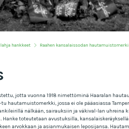
ilahja hankkeet
Raahen kansalaissodan hautamuistomerk
s
stettu, jotta vuonna 1918 nimettöminä Haaralan haut
u hautamuistomerkki, jossa ei ole pääasiassa Tamperee
ileirillä nälkään, sairauksiin ja väkival-lan uhreina ku
. Hanke toteutetaan avustuksilla, kansalaiskeräyksellä 
lkeen arvokkaan ja asianmukaisen leposijansa. Hautamui