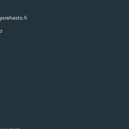
srahasto.fi
o