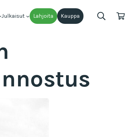
Julkaisut
Lahjoita
Kauppa
n
unnostus