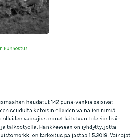
in kunnostus
ausmaahan haudatut 142 puna-vankia saisivat
n seudulta kotoisin olleiden vainajien nimiä,
olleiden vainajien nimet laitetaan tuleviin lisä-
ja talkootyöllä. Hankkeeseen on ryhdytty, jotta
stomerkki on tarkoitus paljastaa 1.5.2018. Vainajat