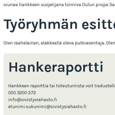
siunaa hankkeen suojelijana toimiva Oulun piispa S
Työryhmän esitt
Olen raahelainen, eläkkeellä oleva putkiasentaja. O
Hankeraportti
Hankkeen raporttia tai toteutumista voit tiedustel
050 3200 272
info@sivistysrahasto.fi
etunimi.sukunimi@sivistysrahasto.fi