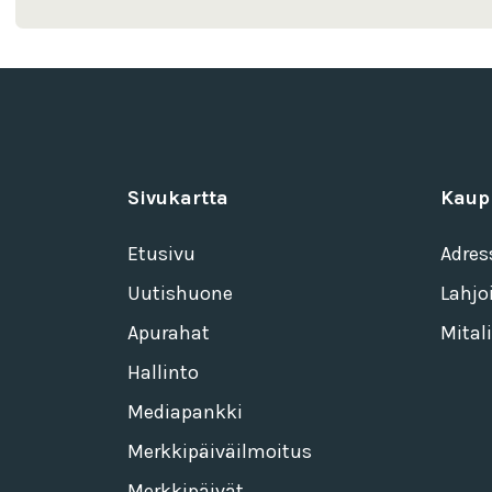
Sivukartta
Kaup
Etusivu
Adres
Uutishuone
Lahjo
Apurahat
Mitali
Hallinto
Mediapankki
Merkkipäiväilmoitus
Merkkipäivät