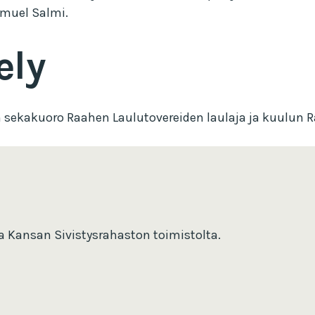
amuel Salmi.
ely
len sekakuoro Raahen Laulutovereiden laulaja ja kuulu
la Kansan Sivistysrahaston toimistolta.