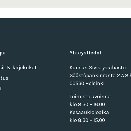
pa
Yhteystiedot
sit & kirjekukat
Kansan Sivistysrahasto
Säästöpankinranta 2 A 8 k
itus
00530 Helsinki
t
Toimisto avoinna
klo 8.30 – 16.00
Kesäaukioloaika
klo 8.30 – 15.00