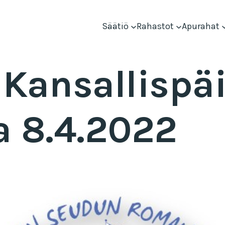
Säätiö
Rahastot
Apurahat
Kansallispä
 8.4.2022