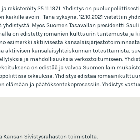
rekisteröity 25.11.1971. Yhdistys on puoluepoliittisesti 
aikille avoin. Tänä syksynä, 12.10.2021 vietettiin yhdis
illä yhdistystä. Myös Suomen Tasavallan presidentti Sauli
alla on edistetty romanien kulttuurin tuntemusta ja kie
o esimerkki aktiivisesta kansalaisjärjestötoiminnasta T
 aktiivisen kansalaisyhteiskunnan toteuttamista, suvai
dellytyksiä ja mahdollisuuksia verkostoitumiseen. Yhdis
arkoituksena on edistää ja valvoa Suomen lain mukaist
töpoliittisia oikeuksia. Yhdistys edistää romaanikulttu
n elämään ja päätöksentekoprosessiin. Yhdistys vastust
la Kansan Sivistysrahaston toimistolta.