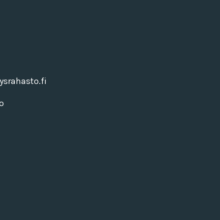
srahasto.fi
o