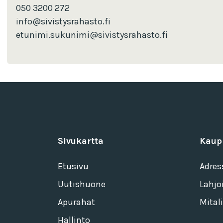
050 3200 272
info@sivistysrahasto.fi
etunimi.sukunimi@sivistysrahasto.fi
Sivukartta
Kaup
Etusivu
Adres
Uutishuone
Lahjo
Apurahat
Mitali
Hallinto