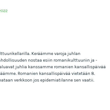
2022
tuurikellarilla. Keräämme varoja juhlan
hdollisuuden nostaa esiin romanikulttuuriin ja -
a haluavat juhlia kanssamme romanien kansallispäivää
väämme. Romanien kansallispäivää vietetään 8.
ataan verkkoon jos epidemiatilanne sen vaatii.