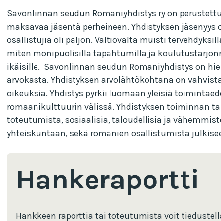
Savonlinnan seudun Romaniyhdistys ry on perustettu ja 
maksavaa jäsentä perheineen. Yhdistyksen jäsenyys on k
osallistujia oli paljon. Valtiovalta muisti tervehdyks
miten monipuolisilla tapahtumilla ja koulutustarjonn
ikäisille. Savonlinnan seudun Romaniyhdistys on hien
arvokasta. Yhdistyksen arvolähtökohtana on vahvistaa
oikeuksia. Yhdistys pyrkii luomaan yleisiä toimintae
romaanikulttuurin välissä. Yhdistyksen toiminnan t
toteutumista, sosiaalisia, taloudellisia ja vähemmis
yhteiskuntaan, sekä romanien osallistumista julkisee
Hankeraportti
Hankkeen raporttia tai toteutumista voit tiedustel