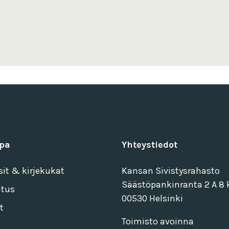
pa
Yhteystiedot
sit & kirjekukat
Kansan Sivistysrahasto
Säästöpankinranta 2 A 8 k
itus
00530 Helsinki
t
Toimisto avoinna