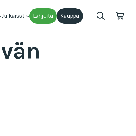
Julkaisut
Lahjoita
Kauppa
ivän