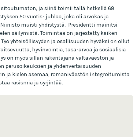
sitoutumaton, ja siinä toimii tällä hetkellä 68
tyksen 50 vuotis- juhlaa, joka oli arvokas ja
 Niinistö muisti yhdistystä. Presidentti mainitsi
len säilymistä. Toimintaa on järjestetty kaiken
yö yhteisöllisyyden ja osallisuuden hyväksi on ollut
tsevuutta, hyvinvointia, tasa-arvoa ja sosiaalisia
tys on myös sillan rakentajana valtaväestön ja
en perusoikeuksien ja yhdenvertaisuuden
urin ja kielen asemaa, romaniväestön integroitumista
aa rasismia ja syrjintää.