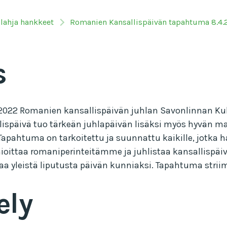
ilahja hankkeet
Romanien Kansallispäivän tapahtuma 8.4.
s
2022 Romanien kansallispäivän juhlan Savonlinnan Kult
ispäivä tuo tärkeän juhlapäivän lisäksi myös hyvän ma
. Tapahtuma on tarkoitettu ja suunnattu kaikille, jotk
oittaa romaniperinteitämme ja juhlistaa kansallispäi
a yleistä liputusta päivän kunniaksi. Tapahtuma striim
ely