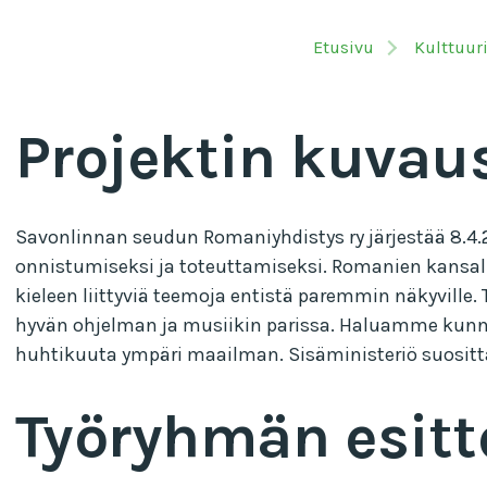
Etusivu
Kulttuur
Projektin kuvau
Savonlinnan seudun Romaniyhdistys ry järjestää 8.4.
onnistumiseksi ja toteuttamiseksi. Romanien kansall
kieleen liittyviä teemoja entistä paremmin näkyville
hyvän ohjelman ja musiikin parissa. Haluamme kunni
huhtikuuta ympäri maailman. Sisäministeriö suositta
Työryhmän esitt