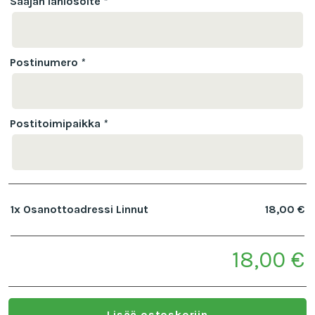
Saajan lähiosoite
*
Postinumero
*
Postitoimipaikka
*
1x
Osanottoadressi Linnut
18,00 €
18,00 €
Subtotal
Lisää ostoskoriin