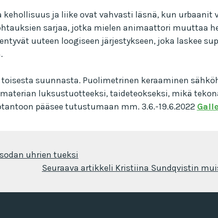
hollisuus ja liike ovat vahvasti läsnä, kun urbaanit v
htauksien sarjaa, jotka mielen animaattori muuttaa h
ntyvät uuteen loogiseen järjestykseen, joka laskee sup
.
ät toisesta suunnasta. Puolimetrinen keraaminen sähk
n materian luksustuotteeksi, taideteokseksi, mikä teko
tuotantoon pääsee tutustumaan mm. 3.6.-19.6.2022
Gall
sodan uhrien tueksi
Seuraava artikkeli
Kristiina Sundqvistin mui