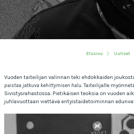
Etusivu
Uutiset
Vuoden taiteilijan valinnan teki ehdokkaiden joukost
paistaa jatkuva kehittymisen halu.
Taiteilijalle myönne
Sivistysrahastossa. Pietikäisen teoksia on vuoden aik
juhlavuottaan viettävä erityistaidetoiminnan edunval