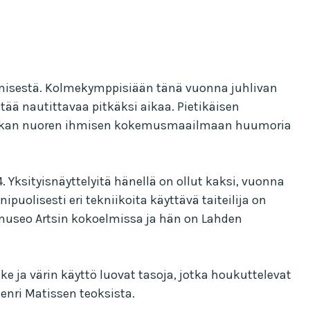
ekemisestä. Kolmekymppisiään tänä vuonna juhlivan
ää nautittavaa pitkäksi aikaa. Pietikäisen
lumatkan nuoren ihmisen kokemusmaailmaan huumoria
 Yksityisnäyttelyitä hänellä on ollut kaksi, vuonna
ipuolisesti eri tekniikoita käyttävä taiteilija on
emuseo Artsin kokoelmissa ja hän on Lahden
e ja värin käyttö luovat tasoja, jotka houkuttelevat
enri Matissen teoksista.