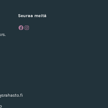
Seuraa meitä
Facebook
Instagram
rs.
srahasto.fi
o