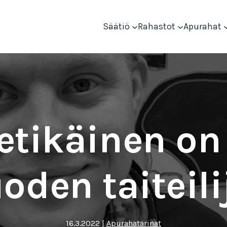
Säätiö
Rahastot
Apurahat
ietikäinen on
oden taiteil
16.3.2022
|
Apurahatarinat