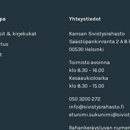
pa
Yhteystiedot
sit & kirjekukat
Kansan Sivistysrahasto
Säästöpankinranta 2 A 8 k
itus
00530 Helsinki
t
Toimisto avoinna
klo 8.30 – 16.00
Kesäaukioloaika
klo 8.30 – 15.00
050 3200 272
info@sivistysrahasto.fi
etunimi.sukunimi@sivisty
Rahankeräysluvan numer