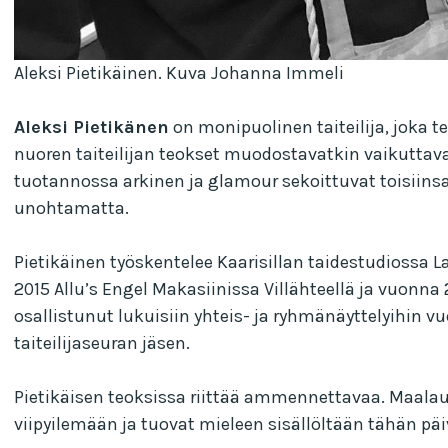
Aleksi Pietikäinen. Kuva Johanna Immeli
Aleksi Pietikänen
on monipuolinen taiteilija, joka 
nuoren taiteilijan teokset muodostavatkin vaikuttava
tuotannossa arkinen ja glamour sekoittuvat toisiin
unohtamatta.
Pietikäinen työskentelee Kaarisillan taidestudiossa L
2015 Allu’s Engel Makasiinissa Villähteellä ja vuonna 2
osallistunut lukuisiin yhteis- ja ryhmänäyttelyihin 
taiteilijaseuran jäsen.
Pietikäisen teoksissa riittää ammennettavaa. Maalaust
viipyilemään ja tuovat mieleen sisällöltään tähän päi