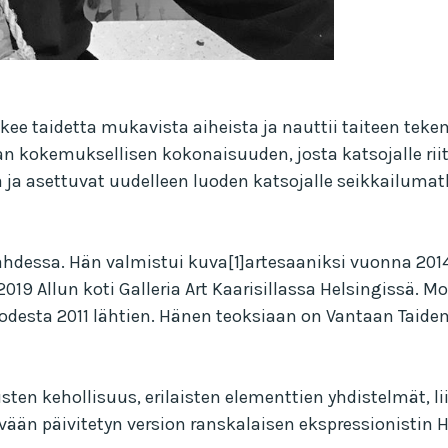
tekee taidetta mukavista aiheista ja nauttii taiteen t
n kokemuksellisen kokonaisuuden, josta katsojalle riitt
sa ja asettuvat uudelleen luoden katsojalle seikkai
ahdessa. Hän valmistui kuva[1]artesaaniksi vuonna 2014.
019 Allun koti Galleria Art Kaarisillassa Helsingissä. Mon
vuodesta 2011 lähtien. Hänen teoksiaan on Vantaan Taid
en kehollisuus, erilaisten elementtien yhdistelmät, liik
vään päivitetyn version ranskalaisen ekspressionistin H