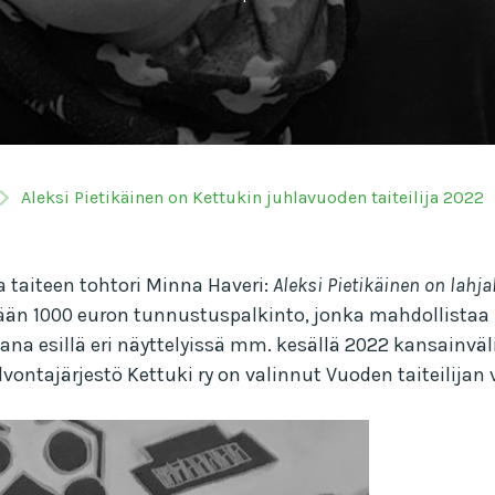
Aleksi Pietikäinen on Kettukin juhlavuoden taiteilija 2022
a taiteen tohtori Minna Haveri:
Aleksi Pietikäinen on lahja
tään 1000 euron tunnustuspalkinto, jonka mahdollistaa
ana esillä eri näyttelyissä mm. kesällä 2022 kansainväli
vontajärjestö Kettuki ry on valinnut Vuoden taiteilijan