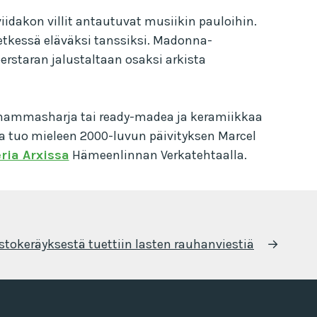
iidakon villit antautuvat musiikin pauloihin.
etkessä eläväksi tanssiksi. Madonna-
erstaran jalustaltaan osaksi arkista
öhammasharja tai ready-madea ja keramiikkaa
na tuo mieleen 2000-luvun päivityksen Marcel
eria Arxissa
Hämeenlinnan Verkatehtaalla.
stokeräyksestä tuettiin lasten rauhanviestiä
→