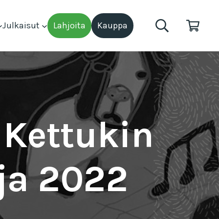
Julkaisut
Lahjoita
Kauppa
 Kettukin
ija 2022