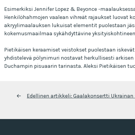
Esimerkiksi Jennifer Lopez & Beyonce -maalauksessa ke
Henkilöhahmojen vaalean vihreät rajaukset luovat ko
akryylimaalauksen lukuisat elementit puolestaan jäse
kokemusmaailmaa sykähdyttävine yksityiskohtineen
Pietikäisen keraamiset veistokset puolestaan iskev
yhdistelevä pölynimuri nostavat herkullisesti arkise
Duchampin pisuaarin tarinasta. Aleksi Pietikäisen 
Artikkelien
←
Edellinen artikkeli:
Gaalakonsertti Ukrainan 
selaus