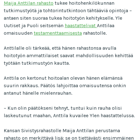
Maija Anttilan rahasto
tukee hoitohenkilökunnan
tutkimustyötä ja tohtorintutkintoon tähtääviä opintoja –
antaen siten suoraa tukea hoitotyön kehitykselle. Yle
Uutiset ja Puoli seitsemän
haastattelivat
Anttilaa
omaisuuden
testamenttaamisesta
rahastolle.
Anttilalle oli tärkeää, että hänen rahastonsa avulla
hoitotyön ammattilaiset saavat mahdollisuuden kehittää
työtään tutkimustyön kautta.
Anttila on kertonut hoitoalan olevan hänen elämänsä
suurin rakkaus. Päätös lahjoittaa omaisuutensa onkin
antanut hänelle mielenrauhan.
– Kun olin päätökseni tehnyt, tuntui kuin rauha olisi
laskeutunut maahan, Anttila kuvailee Ylen haastattelussa.
Kansan Sivistysrahastolle Maija Anttilan perustama
rahasto on merkittävä lisä: se on tiettävästi ensimmäinen