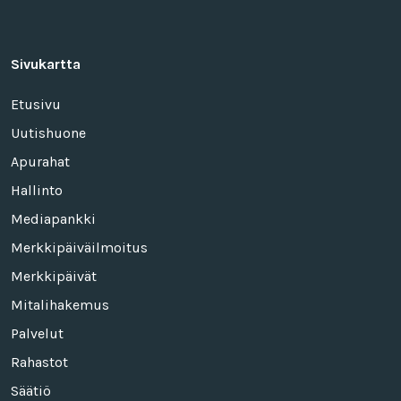
Sivukartta
Etusivu
Uutishuone
Apurahat
Hallinto
Mediapankki
Merkkipäiväilmoitus
Merkkipäivät
Mitalihakemus
Palvelut
Rahastot
Säätiö