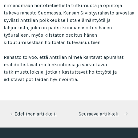
nimenomaan hoitotieteellistä tutkimusta ja opintoja
tukeva rahasto Suomessa. Kansan Sivistysrahasto arvostaa
syvästi Anttilan poikkeuksellista elämäntyötä ja
lahjoitusta, joka on paitsi kunnianosoitus hänen
työuralleen, myös kiistaton osoitus hänen
sitoutumisestaan hoitoalan tulevaisuuteen.
Rahasto toivoo, että Anttilan nimeä kantavat apurahat
mahdollistavat mielenkiintoisia ja vaikuttavia
tutkimustuloksia, jotka rikastuttavat hoitotyötä ja
edistävät potilaiden hyvinvointia.
Artikkelien
←
Edellinen artikkeli:
Seuraava artikkeli
→
selaus