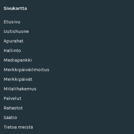
Sivukartta
Etusivu
Uutishuone
Apurahat
Hallinto
Mediapankki
Merkkipäiväilmoitus
Merkkipäivät
Mitalihakemus
Palvelut
Rahastot
Säätiö
Tietoa meistä