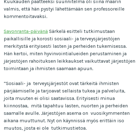
Kuukauden päätteeksi suunnitelma oli siinä määrin
valmis, että hän pystyi lähettämään sen professoreille
kommentoitavaksi.
Savonranta-päivänä
Särkelä esitteli tutkimustaan
paikallisille ja korosti sosiaali- ja terveysjärjestöjen
merkitystä erityisesti lasten ja perheiden tukemisessa.
Hän kertoi, miten hyvinvointialueiden perustaminen ja
järjestöjen rahoituksen leikkaukset vaikuttavat järjestöjen
toimintaan ja ihmisten saamaan apuun.
”Sosiaali- ja terveysjärjestöt ovat tärkeitä ihmisten
pärjäämiselle ja tarjoavat sellaista tukea ja palveluita,
joita muuten ei olisi saatavissa. Erityisesti minua
kiinnostaa, mitä tapahtuu lasten, nuorten ja perheiden
saamalle avulle. Järjestöjen asema on vuosikymmenten
aikana muuttunut. Nyt on käynnissä myös erittäin iso
muutos, josta ei ole tutkimustietoa.