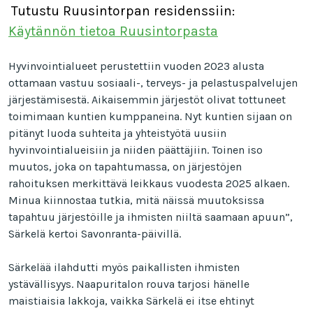
Tutustu Ruusintorpan residenssiin:
Käytännön tietoa Ruusintorpasta
Hyvinvointialueet perustettiin vuoden 2023 alusta
ottamaan vastuu sosiaali-, terveys- ja pelastuspalvelujen
järjestämisestä. Aikaisemmin järjestöt olivat tottuneet
toimimaan kuntien kumppaneina. Nyt kuntien sijaan on
pitänyt luoda suhteita ja yhteistyötä uusiin
hyvinvointialueisiin ja niiden päättäjiin. Toinen iso
muutos, joka on tapahtumassa, on järjestöjen
rahoituksen merkittävä leikkaus vuodesta 2025 alkaen.
Minua kiinnostaa tutkia, mitä näissä muutoksissa
tapahtuu järjestöille ja ihmisten niiltä saamaan apuun”,
Särkelä kertoi Savonranta-päivillä.
Särkelää ilahdutti myös paikallisten ihmisten
ystävällisyys. Naapuritalon rouva tarjosi hänelle
maistiaisia lakkoja, vaikka Särkelä ei itse ehtinyt