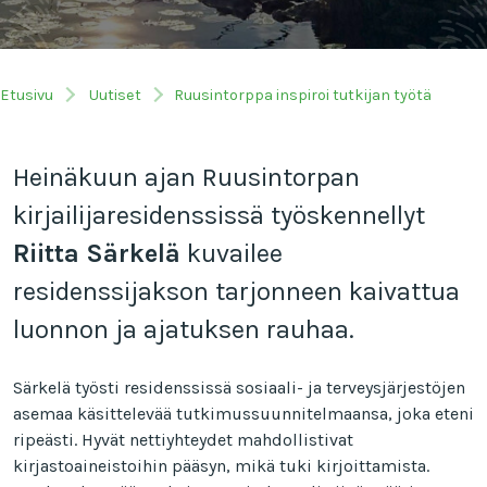
Etusivu
Uutiset
Ruusintorppa inspiroi tutkijan työtä
Heinäkuun ajan Ruusintorpan
kirjailijaresidenssissä työskennellyt
Riitta Särkelä
kuvailee
residenssijakson tarjonneen kaivattua
luonnon ja ajatuksen rauhaa.
Särkelä työsti residenssissä sosiaali- ja terveysjärjestöjen
asemaa käsittelevää tutkimussuunnitelmaansa, joka eteni
ripeästi. Hyvät nettiyhteydet mahdollistivat
kirjastoaineistoihin pääsyn, mikä tuki kirjoittamista.