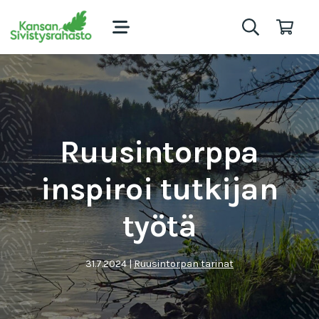
Ruusintorppa
inspiroi tutkijan
työtä
31.7.2024
|
Ruusintorpan tarinat