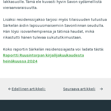
lakkasuolle. Tämä ele kuvasti hyvin Savon sydämellistä
vieraanvaraisuutta.
Lisäksi residenssijakso tarjosi myös tilaisuuden tutustua
Särkelän äidin lapsuusmaisemiin Savonlinnan seudulla.
Hän löysi isovanhempiensa ja tätinsä haudat, mikä
rikastutti hänen tulevaa sukututkimustaan.
Koko raportin Särkelän residenssiajasta voi ladata tästä:
Raportti Ruusintorpan kirjailijakuukaudesta
heinäkuussa
2024
Artikkelien
←
Edellinen artikkeli:
Seuraava artikkeli
→
selaus