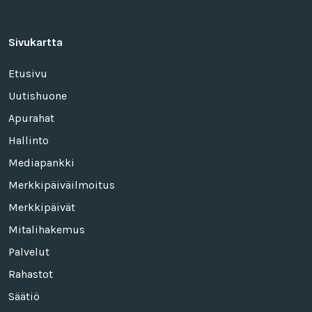
Sivukartta
Etusivu
Uutishuone
Apurahat
Hallinto
Mediapankki
Merkkipäiväilmoitus
Merkkipäivät
Mitalihakemus
Palvelut
Rahastot
Säätiö