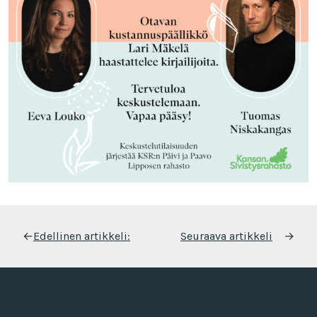
Artikkelien
←
Edellinen artikkeli:
Seuraava artikkeli
→
selaus