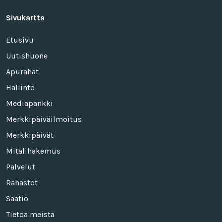
Sivukartta
Etusivu
Uutishuone
Apurahat
Hallinto
Mediapankki
Merkkipäiväilmoitus
Merkkipäivät
Mitalihakemus
Palvelut
Rahastot
Säätiö
Tietoa meistä