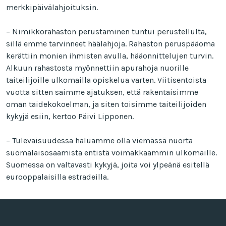
merkkipäivälahjoituksin.
– Nimikkorahaston perustaminen tuntui perustellulta,
sillä emme tarvinneet häälahjoja. Rahaston peruspääoma
kerättiin monien ihmisten avulla, hääonnittelujen turvin.
Alkuun rahastosta myönnettiin apurahoja nuorille
taiteilijoille ulkomailla opiskelua varten. Viitisentoista
vuotta sitten saimme ajatuksen, että rakentaisimme
oman taidekokoelman, ja siten toisimme taiteilijoiden
kykyjä esiin, kertoo Päivi Lipponen.
– Tulevaisuudessa haluamme olla viemässä nuorta
suomalaisosaamista entistä voimakkaammin ulkomaille.
Suomessa on valtavasti kykyjä, joita voi ylpeänä esitellä
eurooppalaisilla estradeilla.