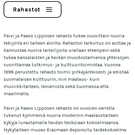
Rahastot
Päivi ja Paavo Lipposen rahasto tukee vuosittain nuoria
tekijöitä eri taiteen aloilta. Rahaston tarkoitus on auttaa ja
kannustaa nuoria taiteilijoita urallaan eteenpäin sekä
tukea kansalaisten ja heidän muodostamiensa yhteisöjen
suorittamaa tutkimus- ja kulttuuritoimintaa. Vuonna
1998 perustettu rahasto toimii pitkäjänteisesti ja edistää
suomalaisen kulttuurin, niin maalaus- kuin
musiikkitaiteen, leviämistä sekä Suomessa että
maailmalla.
Päivi ja Paavo Lipposen rahasto on vuosien varrella
tukenut kymmeniä nuoria modernin maalaustaiteen
kykyjä lunastamalla heidän teoksiaan kokoelmaansa.
Nykytaiteen museo Kiasmaan deponoitu taidekokoelma