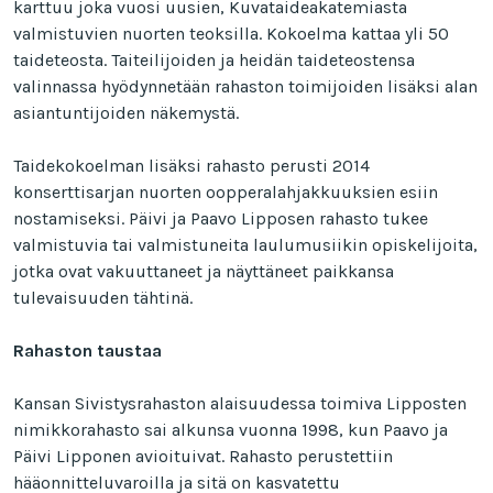
karttuu joka vuosi uusien, Kuvataideakatemiasta
valmistuvien nuorten teoksilla. Kokoelma kattaa yli 50
taideteosta. Taiteilijoiden ja heidän taideteostensa
valinnassa hyödynnetään rahaston toimijoiden lisäksi alan
asiantuntijoiden näkemystä.
Taidekokoelman lisäksi rahasto perusti 2014
konserttisarjan nuorten oopperalahjakkuuksien esiin
nostamiseksi. Päivi ja Paavo Lipposen rahasto tukee
valmistuvia tai valmistuneita laulumusiikin opiskelijoita,
jotka ovat vakuuttaneet ja näyttäneet paikkansa
tulevaisuuden tähtinä.
Rahaston taustaa
Kansan Sivistysrahaston alaisuudessa toimiva Lipposten
nimikkorahasto sai alkunsa vuonna 1998, kun Paavo ja
Päivi Lipponen avioituivat. Rahasto perustettiin
hääonnitteluvaroilla ja sitä on kasvatettu