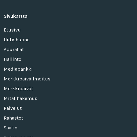
Sivukartta
Etusivu
Uutishuone
Apurahat
Hallinto
Mediapankki
Merkkipäiväilmoitus
Merkkipäivät
Mitalihakemus
Palvelut
Rahastot
Säätiö