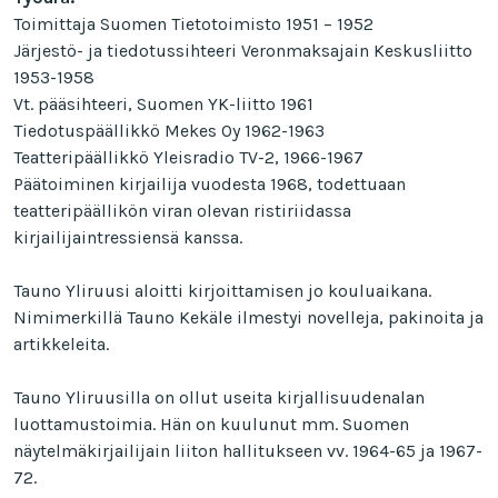
Toimittaja Suomen Tietotoimisto 1951 – 1952
Järjestö- ja tiedotussihteeri Veronmaksajain Keskusliitto
1953-1958
Vt. pääsihteeri, Suomen YK-liitto 1961
Tiedotuspäällikkö Mekes Oy 1962-1963
Teatteripäällikkö Yleisradio TV-2, 1966-1967
Päätoiminen kirjailija vuodesta 1968, todettuaan
teatteripäällikön viran olevan ristiriidassa
kirjailijaintressiensä kanssa.
Tauno Yliruusi aloitti kirjoittamisen jo kouluaikana.
Nimimerkillä Tauno Kekäle ilmestyi novelleja, pakinoita ja
artikkeleita.
Tauno Yliruusilla on ollut useita kirjallisuudenalan
luottamustoimia. Hän on kuulunut mm. Suomen
näytelmäkirjailijain liiton hallitukseen vv. 1964-65 ja 1967-
72.