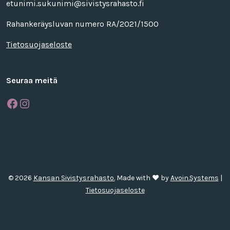
etunimi.sukunimi@sivistysrahasto.fi
Rahankeräysluvan numero RA/2021/1500
Tietosuojaseloste
Seuraa meitä
Facebook
Instagram
© 2026
Kansan Sivistysrahasto.
Made with ❤ by
Avoin.Systems
|
Tietosuojaseloste