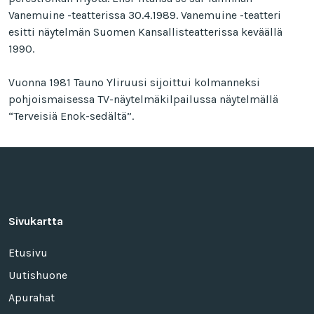
Vanemuine -teatterissa 30.4.1989. Vanemuine -teatteri
esitti näytelmän Suomen Kansallisteatterissa keväällä
1990.
Vuonna 1981 Tauno Yliruusi sijoittui kolmanneksi
pohjoismaisessa TV-näytelmäkilpailussa näytelmällä
“Terveisiä Enok-sedältä”.
Sivukartta
Etusivu
Uutishuone
Apurahat