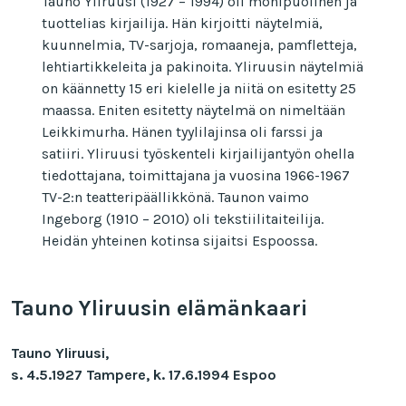
Tauno Yliruusi (1927 – 1994) oli monipuolinen ja
tuottelias kirjailija. Hän kirjoitti näytelmiä,
kuunnelmia, TV-sarjoja, romaaneja, pamfletteja,
lehtiartikkeleita ja pakinoita. Yliruusin näytelmiä
on käännetty 15 eri kielelle ja niitä on esitetty 25
maassa. Eniten esitetty näytelmä on nimeltään
Leikkimurha. Hänen tyylilajinsa oli farssi ja
satiiri. Yliruusi työskenteli kirjailijantyön ohella
tiedottajana, toimittajana ja vuosina 1966-1967
TV-2:n teatteripäällikkönä. Taunon vaimo
Ingeborg (1910 – 2010) oli tekstiilitaiteilija.
Heidän yhteinen kotinsa sijaitsi Espoossa.
Tauno Yliruusin elämänkaari
Tauno Yliruusi,
s. 4.5.1927 Tampere, k. 17.6.1994 Espoo