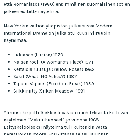
että Romaniassa (1980) ensimmäinen suomalainen sotien
jälkeen esitetty näytelmä.
New Yorkin valtion yliopiston julkaisussa Modern
International Drama on julkaistu kuusi Yliruusin
näytelmää.
Lukianos (Lucien) 1970
Naisen rooli (A Womans’s Place) 1971
Keltaisia ruusuja (Yellow Roses) 1982
Säkit (What, NO Ashes?) 1987
Tapaus Vapaus (Freedom Freak) 1989
Silkkiniitty (Silken Meadow) 1991
Yliruusi kirjoitti Tsekkoslovakian miehityksestä kertovan
näytelmän “Makuuhuoneet” jo vuonna 1968.
Esityskelpoiseksi näytelmä tuli kuitenkin vasta
perestroikan myötä. Ensi-iltansa se sai Tallinnan