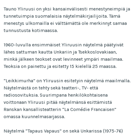
Tauno Yliruusi on yksi kansainvälisesti menestyneimpiä ja
tunnetuimpia suomalaisia näytelmäkirjailijoita. Tämä
menestys ulkomailla ei välttämättä ole merkinnyt samaa
tunnustusta kotimaassa.
1960-luvulla ensimmäiset Yliruusin näytelmä päätyivät
lähes sattuman kautta Unkariin ja Tsekkoslovakiaan,
minkä jälkeen teokset ovat levinneet ympäri maailmaa.
Teoksia on painettu ja esitetty 15 kielellä 25 maassa.
“Leikkimurha” on Yliruusin esitetyin näytelmä maailmalla.
Näytelmästä on tehty sekä teatteri-, TV- että
radiosovituksia. Suurimpana henkilökohtaisena
voittonaan Yliruusi pitää näytelmänsä esittämistä
Ranskan kansallisteatterin “La Comédie Francaisen”
omassa kuunnelmasarjassa.
Näytelmä “Tapaus Vapaus” on sekä Unkarissa (1975-76)