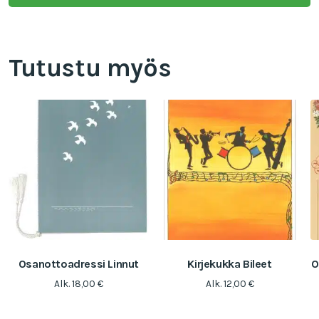
Tutustu myös
Osanottoadressi Linnut
Kirjekukka Bileet
O
Alk.
18,00
€
Alk.
12,00
€